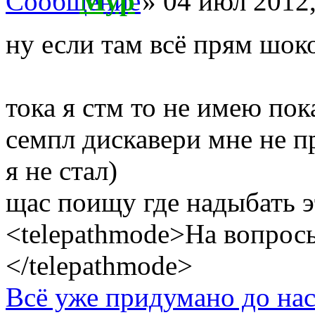
Myp
» 04 июл 2012,
ну если там всё прям шоко
тока я стм то не имею пок
семпл дискавери мне не п
я не стал)
щас поищу где надыбать э
<telepathmode>На вопросы
</telepathmode>
Всё уже придумано до нас