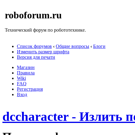
roboforum.ru
Технический форум по робототехнике.
Список форумов
‹
Общие вопросы
‹
Блоги
Изменить размер шрифта
Версия для печати
Магазин
Правила
Wiki
FAQ
Регистрация
Вход
dccharacter - Излить 