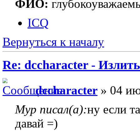
ФИО:
глубокоуважаем
ICQ
Вернуться к началу
Re: dccharacter - Излит
dccharacter
» 04 ию
Myp писал(а):
ну если т
давай =)