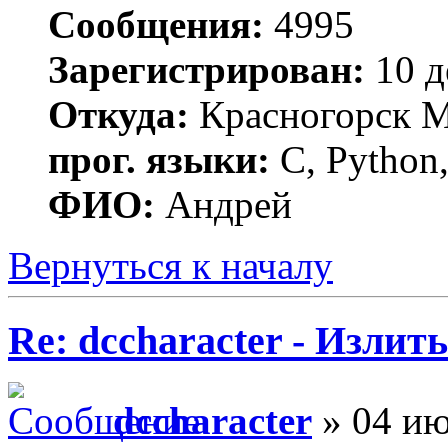
Сообщения:
4995
Зарегистрирован:
10 д
Откуда:
Красногорск 
прог. языки:
C, Python,
ФИО:
Андрей
Вернуться к началу
Re: dccharacter - Излит
dccharacter
» 04 ию