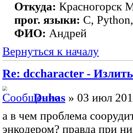
Откуда:
Красногорск 
прог. языки:
C, Python,
ФИО:
Андрей
Вернуться к началу
Re: dccharacter - Излит
Duhas
» 03 июл 201
а в чем проблема сооруди
энкодером? правда при ни