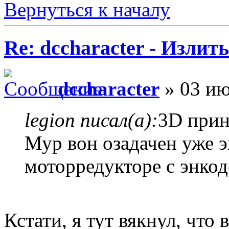
Вернуться к началу
Re: dccharacter - Излит
dccharacter
» 03 ию
legion писал(а):
3D прин
Мур вон озадачен уже э
моторредукторе с энкод
Кстати, я тут вякнул, что