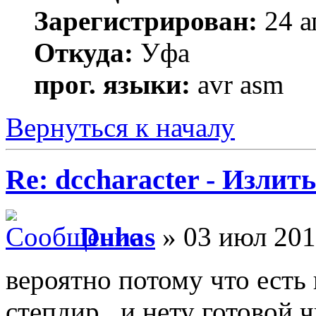
Зарегистрирован:
24 а
Откуда:
Уфа
прог. языки:
avr asm
Вернуться к началу
Re: dccharacter - Излит
Duhas
» 03 июл 201
вероятно потому что есть
степдир.. и нету готовой