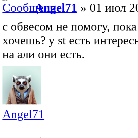
Angel71
» 01 июл 2
с обвесом не помогу, пока
хочешь? у st есть интере
на али они есть.
Angel71