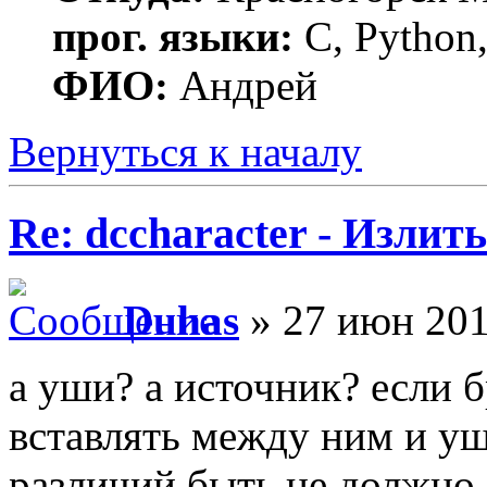
прог. языки:
C, Python,
ФИО:
Андрей
Вернуться к началу
Re: dccharacter - Излит
Duhas
» 27 июн 201
а уши? а источник? если б
вставлять между ним и у
различий быть не должно