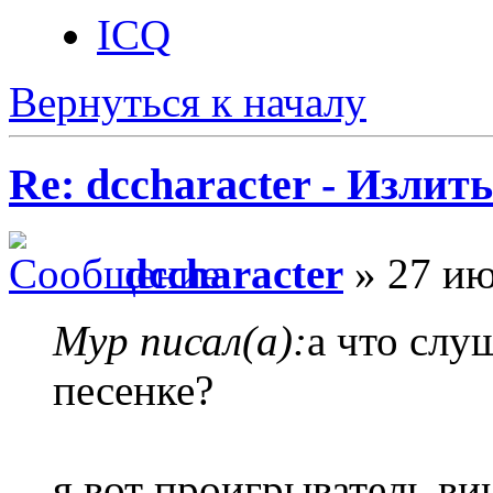
ICQ
Вернуться к началу
Re: dccharacter - Излит
dccharacter
» 27 ию
Myp писал(а):
а что слу
песенке?
я вот проигрыватель ви