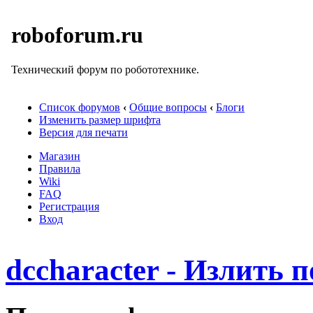
roboforum.ru
Технический форум по робототехнике.
Список форумов
‹
Общие вопросы
‹
Блоги
Изменить размер шрифта
Версия для печати
Магазин
Правила
Wiki
FAQ
Регистрация
Вход
dccharacter - Излить 