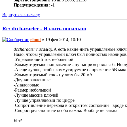
Предупреждения:
-1
Вернуться к началу
Re: dccharacter - Излить посильно
elmot
» 19 фев 2014, 10:10
dccharacter писал(а):
А есть какие-нить управляемые ключ
Надо, чтобы управляемый ключ был полностью изолирован
-Управляющий ток небольшой
-Коммутируемое напряжение - ну например вольт 6. Но л
-А еще лучше, чтобы коммутируемое напряжение 5В макс
-Коммутируемый ток - ну хотя бы 20 мА
-Двунаправленные
-Аналоговые
-Размер небольшой
-Лучше массив ключей
-Лучше управляемый по цифре
-Сопротивление перехода в открытом состоянии - вроде 
-Скорострельность не особо важна. Вообще не важна.
Ыч?