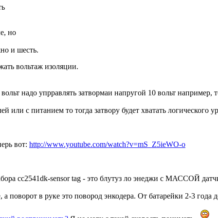
ть
е, но
но и шесть.
жать вольтаж изоляции.
ольт надо упрравлять затвормаи напругой 10 вольт например, то
млей или с питанием то тогда затвору будет хватать логического 
ерь вот:
http://www.youtube.com/watch?v=mS_Z5ieWO-o
ра cc2541dk-sensor tag - это блутуз ло энеджи с МАССОЙ датчик
, а поворот в руке это повород энкодера. От батарейки 2-3 года 