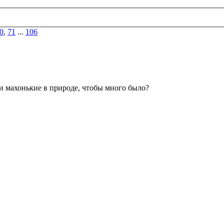
0
,
71
...
106
и махонькие в природе, чтобы много было?