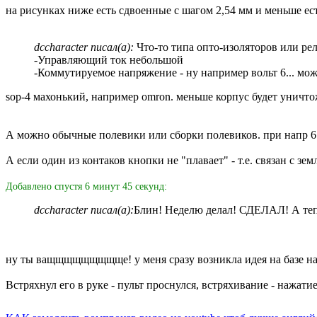
на рисунках ниже есть сдвоенные с шагом 2,54 мм и меньше ес
dccharacter писал(а):
Что-то типа опто-изоляторов или рел
-Управляющий ток небольшой
-Коммутируемое напряжение - ну например вольт 6... мож
sop-4 махонький, например omron. меньше корпус будет уничто
А можно обычные полевики или сборки полевиков. при напр 6 в
А если один из контаков кнопки не "плавает" - т.е. связан с зе
Добавлено спустя 6 минут 45 секунд:
dccharacter писал(а):
Блин! Неделю делал! СДЕЛАЛ! А теп
ну ты ващщщщщщщщще! у меня сразу возникла идея на базе набо
Встряхнул его в руке - пульт проснулся, встряхивание - нажатие