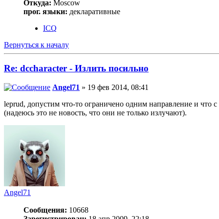
Откуда:
Moscow
прог. языки:
декларативные
ICQ
Вернуться к началу
Re: dccharacter - Излить посильно
Angel71
» 19 фев 2014, 08:41
leprud, допустим что-то ограничено одним направление и что с
(надеюсь это не новость, что они не только излучают).
Angel71
Сообщения:
10668
Зарегистрирован:
18 апр 2009, 22:18