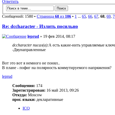
Ответить
Сообщений: 1580 •
Страница
68
из
106
•
1
...
65
,
66
,
67
,
68
,
69
,
7
Re: dccharacter - Излить посильно
leprud
» 19 фев 2014, 08:17
dccharacter писал(а):
А есть какие-нить управляемые ключ
-Двунаправленные
Вот это вот я немного не понял..
В плане - пофиг на полярность коммутируемого напряжения?
leprud
Сообщения:
174
Зарегистрирован:
16 май 2013, 09:26
Откуда:
Moscow
прог. языки:
декларативные
ICQ