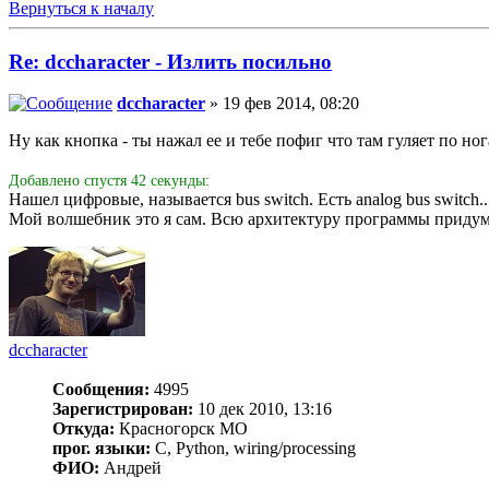
Вернуться к началу
Re: dccharacter - Излить посильно
dccharacter
» 19 фев 2014, 08:20
Ну как кнопка - ты нажал ее и тебе пофиг что там гуляет по ног
Добавлено спустя 42 секунды:
Нашел цифровые, называется bus switch. Есть analog bus switch.
Мой волшебник это я сам. Всю архитектуру программы придумал
dccharacter
Сообщения:
4995
Зарегистрирован:
10 дек 2010, 13:16
Откуда:
Красногорск МО
прог. языки:
C, Python, wiring/processing
ФИО:
Андрей