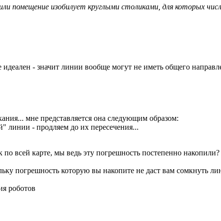
 или помещение изобилует круглыми столиками, для которых числ
е идеален - значит линии вообще могут не иметь общего направлен
кания... мне представляется она следующим образом:
 линии - продляем до их пересечения...
к по всей карте, мы ведь эту погрешность постепенно накопили?
ольку погрешность которую вы накопите не даст вам сомкнуть ли
ия роботов