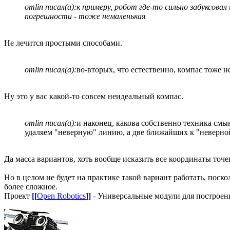
omlin писал(а):
к примеру, робот где-то сильно забуксовал
погрешности - тоже немаленькая
Не лечится простыми способами.
omlin писал(а):
во-вторых, что естественно, компас тоже н
Ну это у вас какой-то совсем неидеальный компас.
omlin писал(а):
и наконец, какова собственно техника смы
удаляем "неверную" линию, а две ближайших к "неверной"
Да масса вариантов, хоть вообще исказить все координаты точе
Но в целом не будет на практике такой вариант работать, поск
более сложное.
Проект
[[
Open Robotics
]]
- Универсальные модули для построен