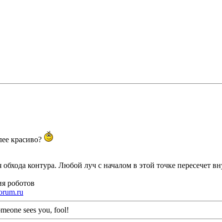
олее красиво?
я обхода контура. Любой луч с началом в этой точке пересечет в
ия роботов
orum.ru
meone sees you, fool!