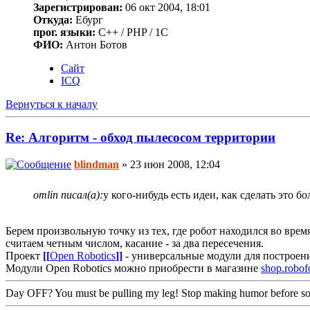
Зарегистрирован:
06 окт 2004, 18:01
Откуда:
Ебург
прог. языки:
C++ / PHP / 1C
ФИО:
Антон Ботов
Сайт
ICQ
Вернуться к началу
Re: Алгоритм - обход пылесосом территории
blindman
» 23 июн 2008, 12:04
omlin писал(а):
у кого-нибудь есть идеи, как сделать это б
Берем произвольную точку из тех, где робот находился во врем
считаем четным числом, касание - за два пересечения.
Проект
[[
Open Robotics
]]
- универсальные модули для построен
Модули Open Robotics можно приобрести в магазине
shop.robof
Day OFF? You must be pulling my leg! Stop making humor before so