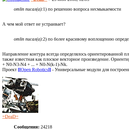
omlin писал(а):
1) по решению вопроса несмыкаемости
А чем мой ответ не устраивает?
omlin писал(а):
2) по более красивому воплощению опреде
Направление контура всегда определялось ориентированной площ
также известная как плоское векторное произведение. Ориент
+ N0-N3-N4 + ... + N0-N(k-1)-Nk.
Проект
[[
Open Robotics
]]
- Универсальные модули для построен
=DeaD=
Сообщения:
24218