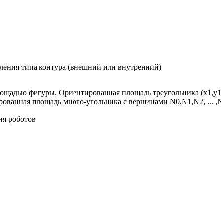
ления типа контура (внешний или внутренний)
адью фигуры. Ориентированная площадь треугольника (x1,y1)-(x2,
ированная площадь много-угольника с вершинами N0,N1,N2, ... 
ия роботов