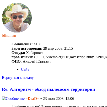
blindman
Сообщения:
4130
Зарегистрирован:
29 апр 2008, 21:15
Откуда:
Хабаровск
прог. языки:
C,C++,Assembler,PHP,Javascript,Ruby, SPIN,J
ФИО:
Андрей Юрьевич
Сайт
Вернуться к началу
Re: Алгоритм - обход пылесосом территории
=DeaD=
» 23 июн 2008, 12:06
blindman писал(а):
Берем произвольную точку из тех, где 