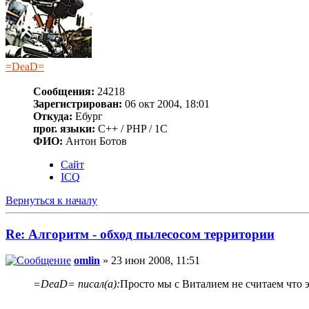
=DeaD=
Сообщения:
24218
Зарегистрирован:
06 окт 2004, 18:01
Откуда:
Ебург
прог. языки:
C++ / PHP / 1C
ФИО:
Антон Ботов
Сайт
ICQ
Вернуться к началу
Re: Алгоритм - обход пылесосом территории
omlin
» 23 июн 2008, 11:51
=DeaD= писал(а):
Просто мы с Виталием не считаем что 