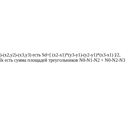
y2)-(x3,y3) есть Sd=[ (x2-x1)*(y3-y1)-(y2-y1)*(x3-x1) ]/2,
,Nk есть сумма площадей треугольников N0-N1-N2 + N0-N2-N3