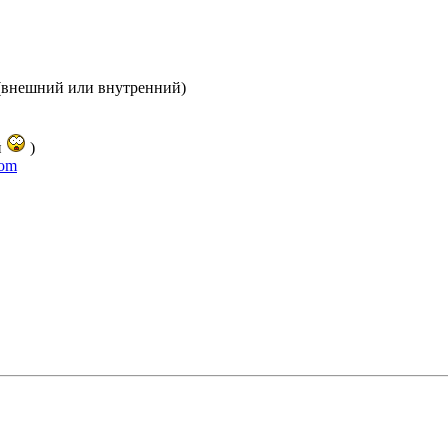
 (внешний или внутренний)
й
)
com