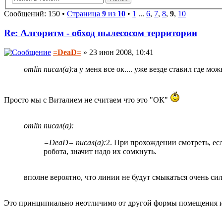
Сообщений: 150 •
Страница
9
из
10
•
1
...
6
,
7
,
8
,
9
,
10
Re: Алгоритм - обход пылесосом территории
=DeaD=
» 23 июн 2008, 10:41
omlin писал(а):
а у меня все ок.... уже везде ставил где можн
Просто мы с Виталием не считаем что это "ОК"
omlin писал(а):
=DeaD= писал(а):
2. При прохождении смотреть, е
робота, значит надо их сомкнуть.
вполне вероятно, что линии не будут смыкаться очень сил
Это принципиально неотличимо от другой формы помещения и