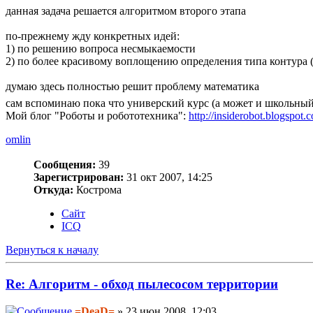
данная задача решается алгоритмом второго этапа
по-прежнему жду конкретных идей:
1) по решению вопроса несмыкаемости
2) по более красивому воплощению определения типа контура
думаю здесь полностью решит проблему математика
сам вспоминаю пока что универский курс (а может и школьны
Мой блог "Роботы и робототехника":
http://insiderobot.blogspot.
omlin
Сообщения:
39
Зарегистрирован:
31 окт 2007, 14:25
Откуда:
Кострома
Сайт
ICQ
Вернуться к началу
Re: Алгоритм - обход пылесосом территории
=DeaD=
» 23 июн 2008, 12:03