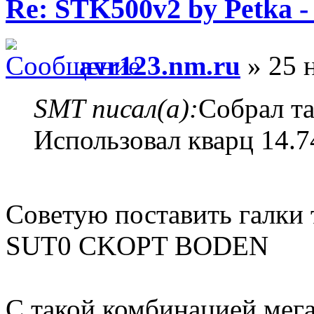
Re: STK500v2 by Petka 
avr123.nm.ru
» 25 н
SMT писал(а):
Собрал т
Использовал кварц 14.
Советую поставить галки 
SUT0 CKOPT BODEN
C такой комбинацией мег