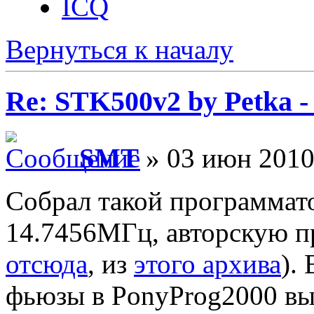
ICQ
Вернуться к началу
Re: STK500v2 by Petka 
SMT
» 03 июн 2010
Собрал такой программато
14.7456МГц, авторскую п
отсюда
, из
этого архива
).
фьюзы в PonyProg2000 вы