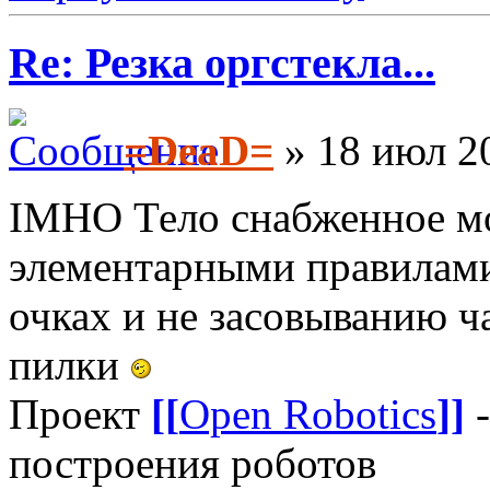
Re: Резка оргстекла...
=DeaD=
» 18 июл 20
IMHO Тело снабженное мо
элементарными правилами
очках и не засовыванию ча
пилки
Проект
[[
Open Robotics
]]
-
построения роботов