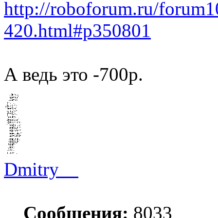
http://roboforum.ru/forum1
420.html#p350801
А ведь это -700р.
Dmitry__
Сообщения:
8033