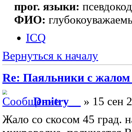
прог. языки:
псевдокод 
ФИО:
глубокоуважаем
ICQ
Вернуться к началу
Re: Паяльники с жалом
Dmitry__
» 15 сен 2
Жало со скосом 45 град. н