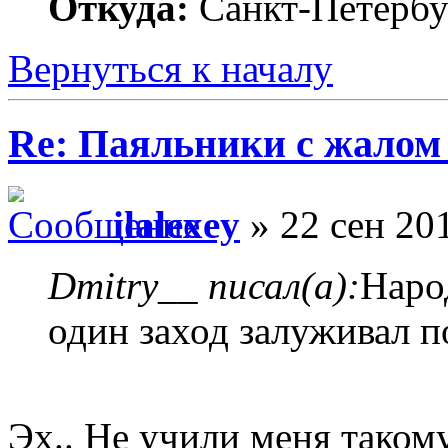
Откуда:
Санкт-Петербу
Вернуться к началу
Re: Паяльники с жалом
ilalexey
» 22 сен 201
Dmitry__ писал(а):
Народ
один заход залуживал п
Эх.. Не учили меня таком