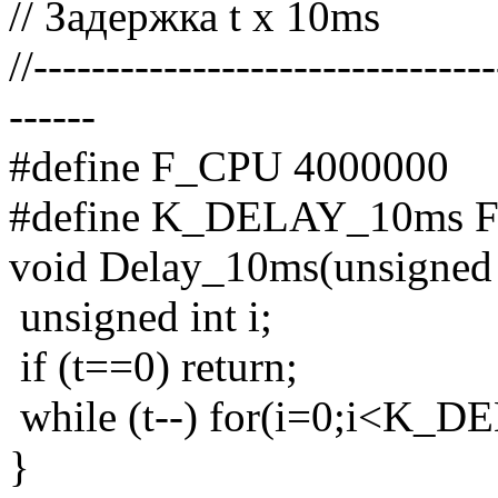
// Задержка t х 10ms
//-------------------------------
------
#define F_CPU 4000000
#define K_DELAY_10ms 
void Delay_10ms(unsigned c
unsigned int i;
if (t==0) return;
while (t--) for(i=0;i<K_D
}