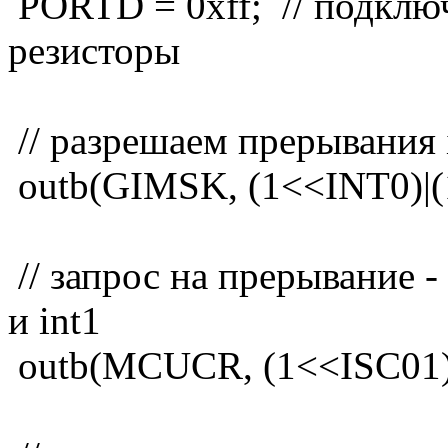
PORTD = 0xff; // подклю
резисторы
// разрешаем прерывания i
outb(GIMSK, (1<<INT0)|(
// запрос на прерывание 
и int1
outb(MCUCR, (1<<ISC01)|