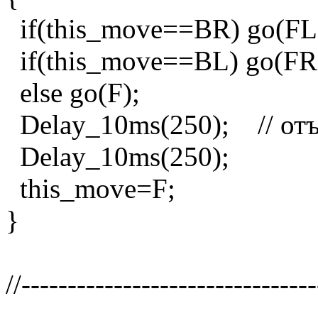
if(this_move==BR) go(FL
if(this_move==BL) go(FR
else go(F);
Delay_10ms(250); // отъез
Delay_10ms(250);
this_move=F;
}
//-------------------------------
------