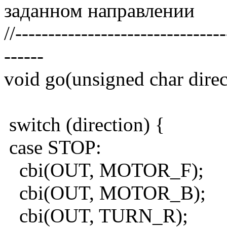
заданном направлении
//-------------------------------
------
void go(unsigned char direc
switch (direction) {
case STOP:
cbi(OUT, MOTOR_F);
cbi(OUT, MOTOR_B);
cbi(OUT, TURN_R);