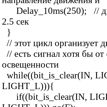
Delay_10ms(250); // дв
2.5 сек
}
// этот цикл организует д
// есть сигнал хотя бы от
освещенности
while((bit_is_clear(IN, LIG
LIGHT_L))){
if((bit_is_clear(IN, LIGH