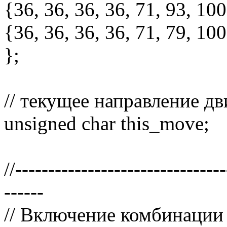
{36, 36, 36, 36, 71, 93, 100
{36, 36, 36, 36, 71, 79, 100
};
// текущее направление д
unsigned char this_move;
//-------------------------------
------
// Включение комбинации