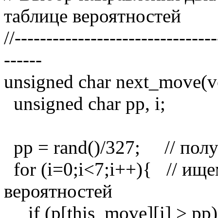
таблице вероятностей
//-------------------------------
------
unsigned char next_move(v
unsigned char pp, i;
pp = rand()/327; // полу
for (i=0;i<7;i++){ // ище
вероятностей
if (p[this_move][i] > pp)