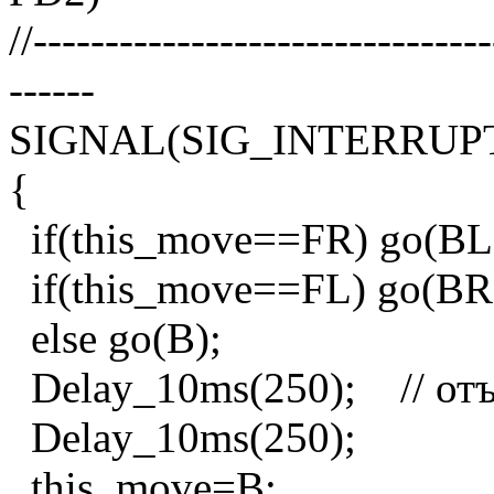
//-------------------------------
------
SIGNAL(SIG_INTERRUP
{
if(this_move==FR) go(BL
if(this_move==FL) go(BR
else go(B);
Delay_10ms(250); // отъез
Delay_10ms(250);
this_move=B;