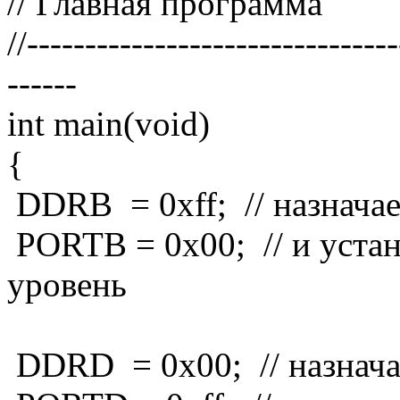
// Главная программа
//-------------------------------
------
int main(void)
{
DDRB = 0xff; // назначае
PORTB = 0x00; // и устан
уровень
DDRD = 0x00; // назначае