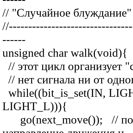
// "Случайное блуждание"
//-------------------------------
------
unsigned char walk(void){
// этот цикл организует 
// нет сигнала ни от одн
while((bit_is_set(IN, LIG
LIGHT_L))){
go(next_move()); // по
направление движения и