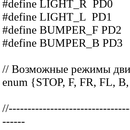
#define LIGHT_R PD0
#define LIGHT_L PD1
#define BUMPER_F PD2
#define BUMPER_B PD3
// Возможные режимы дв
enum {STOP, F, FR, FL, B,
//-------------------------------
------