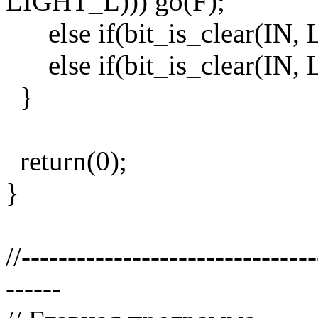
LIGHT_L))) go(F);
else if(bit_is_clear(IN,
else if(bit_is_clear(IN,
}
return(0);
}
//-------------------------------
------