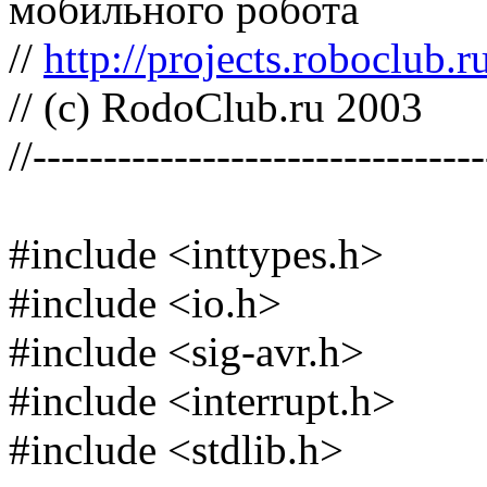
мобильного робота
//
http://projects.roboclub.
// (с) RodoClub.ru 2003
//-------------------------------
#include <inttypes.h>
#include <io.h>
#include <sig-avr.h>
#include <interrupt.h>
#include <stdlib.h>