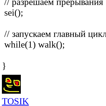
// разрешаем прерывания
sei();
// запускаем главный цик
while(1) walk();
}
TOSIK