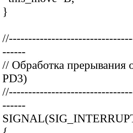
}
//-------------------------------
------
// Обработка прерывания 
PD3)
//-------------------------------
------
SIGNAL(SIG_INTERRUP
{