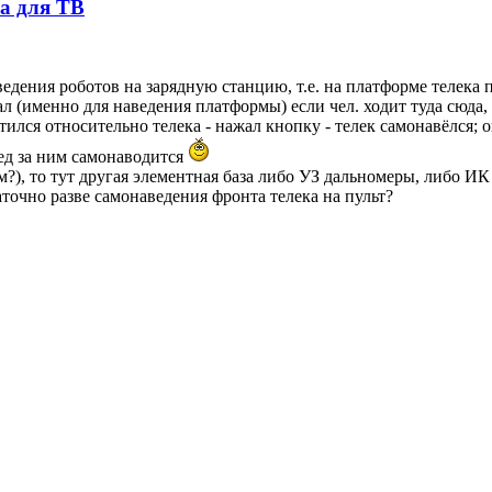
а для ТВ
дения роботов на зарядную станцию, т.е. на платформе телека
л (именно для наведения платформы) если чел. ходит туда сюда,
ся относительно телека - нажал кнопку - телек самонавёлся; оп
лед за ним самонаводится
ём?), то тут другая элементная база либо УЗ дальномеры, либо 
таточно разве самонаведения фронта телека на пульт?