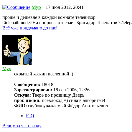
Myp
» 17 июл 2012, 20:41
проще и дешевле в каждой комнате телевизор
<telepathmode>На вопросы отвечает Бригадир Телепатов!</tele
Всё уже придумано до нас!
Myp
скрытый хозяин вселенной :)
Сообщения:
18018
Зарегистрирован:
18 сен 2006, 12:26
Откуда:
Тверь по прозвищу Дверь
прог. языки:
псевдокод =) сила в алгоритме!
ФИО:
глубокоуважаемый Фёдор Анатольевич
ICQ
Вернуться к началу