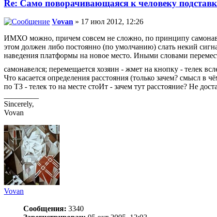
Re: Само поворачивающаяся к человеку подставк
Vovan
» 17 июл 2012, 12:26
ИМХО можно, причем совсем не сложно, по принципу самонаве
этом должен либо постоянно (по умолчанию) слать некий сигна
наведения платформы на новое место. Иными словами переместил
самонавелся; перемещается хозяин - жмет на кнопку - телек вс
Что касается определения расстояния (только зачем? смысл в ч
по ТЗ - телек то на месте стоИт - зачем тут расстояние? Не дос
_________
Sincerely,
Vovan
Vovan
Сообщения:
3340