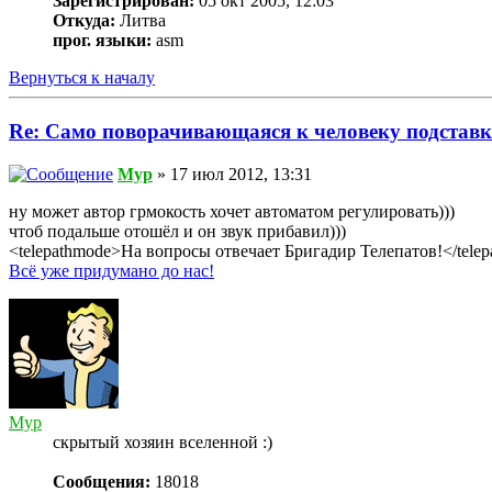
Зарегистрирован:
05 окт 2005, 12:03
Откуда:
Литва
прог. языки:
asm
Вернуться к началу
Re: Само поворачивающаяся к человеку подставк
Myp
» 17 июл 2012, 13:31
ну может автор грмокость хочет автоматом регулировать)))
чтоб подальше отошёл и он звук прибавил)))
<telepathmode>На вопросы отвечает Бригадир Телепатов!</tele
Всё уже придумано до нас!
Myp
скрытый хозяин вселенной :)
Сообщения:
18018