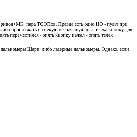
 привод+МК+пара ТСОПов. Правда есть одно НО - пульт при
 либо просто жать на некую незначащую для телека кнопку для
ять переместился - опять кнопку нажал - опять телек
ИК дальномеры Шарп, либо лазерные дальномеры. Однако, если