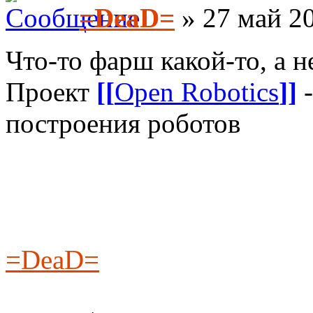
=DeaD=
» 27 май 20
Что-то фарш какой-то, а 
Проект
[[
Open Robotics
]]
-
построения роботов
=DeaD=