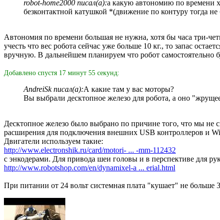
robot-home2000 писал(а):
а какую автономию по времени хо
безконтактной катушкой *(движение по контуру тогда не
Автономия по времени большая не нужна, хотя бы часа три-четы
учесть что вес робота сейчас уже больше 10 кг., то запас остае
вручную. В дальнейшем планируем что робот самостоятельно бу
Добавлено спустя 17 минут 55 секунд:
AndreiSk писал(а):
А какие там у вас моторы?
Вы выбрали десктопное железо для робота, а оно "жрущее
Десктопное железо было выбрано по причине того, что мы не
расширения для подключения внешних USB контроллеров и Wi-
Двигатели используем такие:
http://www.electronshik.ru/card/motori- ... -mm-112432
с энкодерами. Для привода шеи головы и в перспективе для 
http://www.robotshop.com/en/dynamixel-a ... erial.html
При питании от 24 вольт системная плата "кушает" не больше 3