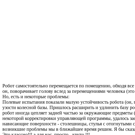
Робот самостоятельно перемещается по помещению, обходя все п
он, поворачивает голову вслед за перемещениями человека (это
Но, есть и некоторые проблемы:
Полевые испытания показали малую устойчивость робота (он, п
узости колесной базы. Пришлось расширить и удлинить базу роб
робот иногда цепляет задней частью за окружающие предметы (
некоторой корректировки управляющей программы, удалось заст
нависающие поверхности - столешницы, стулья с отогнутыми спи
возникшие проблемы мы в ближайшее время решим. Я бы сказал 
Это классно!!! а для нас, просто - круто !!!