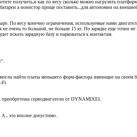
тите получить,и как по весу сколько можно нагрузить платформу
 батареи а ионистор проще поставить...для автономии на внешне
ре. По весу конечно ограничения, используемые нами двигатели у
тся не очень то большой, не больше 15 кг. По зарядке еще точно 
дет искать зарядную базу и парковаться к контактам.
".
 смогли найти платы меньшего форм-фактора имеющие на своем 
Fi.
рук приобретены серводвигатели от DYNAMIXEL
 А., это вполне допустимо.