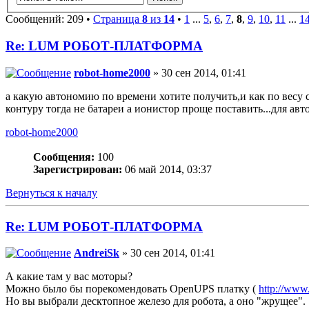
Сообщений: 209 •
Страница
8
из
14
•
1
...
5
,
6
,
7
,
8
,
9
,
10
,
11
...
1
Re: LUM РОБОТ-ПЛАТФОРМА
robot-home2000
» 30 сен 2014, 01:41
а какую автономию по времени хотите получить,и как по весу 
контуру тогда не батареи а ионистор проще поставить...для а
robot-home2000
Сообщения:
100
Зарегистрирован:
06 май 2014, 03:37
Вернуться к началу
Re: LUM РОБОТ-ПЛАТФОРМА
AndreiSk
» 30 сен 2014, 01:41
А какие там у вас моторы?
Можно было бы порекомендовать OpenUPS платку (
http://ww
Но вы выбрали десктопное железо для робота, а оно "жрущее".