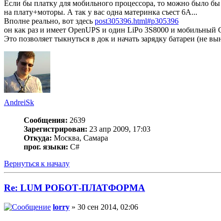
Если бы платку для мобильного процессора, то можно было бы
на плату+моторы. А так у вас одна материнка съест 6А...
Вполне реально, вот здесь
post305396.html#p305396
он как раз и имеет OpenUPS и один LiPo 3S8000 и мобильный C
Это позволяет тыкнуться в док и начать зарядку батареи (не вы
AndreiSk
Сообщения:
2639
Зарегистрирован:
23 апр 2009, 17:03
Откуда:
Москва, Самара
прог. языки:
C#
Вернуться к началу
Re: LUM РОБОТ-ПЛАТФОРМА
lorry
» 30 сен 2014, 02:06