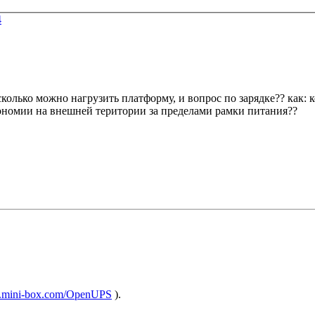
4
сколько можно нагрузить платформу, и вопрос по зарядке?? как:
втономии на внешней територии за пределами рамки питания??
w.mini-box.com/OpenUPS
).