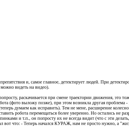
репятствия и, самое главное, детектирует людей. При детектиро
 можно видеть на видео).
опросту, раскачивается при смене траектории движения, это тож
ота (фото выложу позже), при этом возникла другая проблема - 
теперь думаем как исправить). Тем не мене, расширение колесн
авить робота перемещаться более уверенно. Но остались не раз
нками и т.п., он попросту их не всегда видит (что с эти делать,
вот что: - Теперь начался КУРАЖ, нам не просто нужно, а "жизн