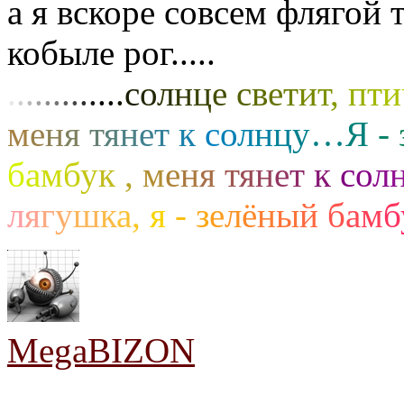
а я вскоре совсем флягой 
кобыле рог.....
.
.
.
.
.
.
.
.
.
.
.
.
.
с
о
л
н
ц
е
с
в
е
т
и
т
,
п
т
и
м
е
н
я
т
я
н
е
т
к
с
о
л
н
ц
у
…
Я
-
б
а
м
б
у
к
,
м
е
н
я
т
я
н
е
т
к
с
о
л
л
я
г
у
ш
к
а
,
я
-
з
е
л
ё
н
ы
й
б
а
м
б
MegaBIZON