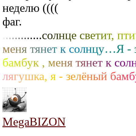
неделю ((((
фаг.
.
.
.
.
.
.
.
.
.
.
.
.
.
с
о
л
н
ц
е
с
в
е
т
и
т
,
п
т
и
м
е
н
я
т
я
н
е
т
к
с
о
л
н
ц
у
…
Я
-
б
а
м
б
у
к
,
м
е
н
я
т
я
н
е
т
к
с
о
л
л
я
г
у
ш
к
а
,
я
-
з
е
л
ё
н
ы
й
б
а
м
б
MegaBIZON