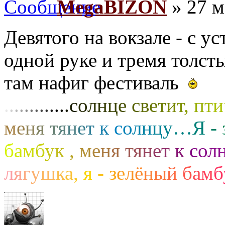
MegaBIZON
» 27 м
Девятого на вокзале - с 
одной руке и тремя толсты
там нафиг фестиваль
.
.
.
.
.
.
.
.
.
.
.
.
.
с
о
л
н
ц
е
с
в
е
т
и
т
,
п
т
и
м
е
н
я
т
я
н
е
т
к
с
о
л
н
ц
у
…
Я
-
б
а
м
б
у
к
,
м
е
н
я
т
я
н
е
т
к
с
о
л
л
я
г
у
ш
к
а
,
я
-
з
е
л
ё
н
ы
й
б
а
м
б