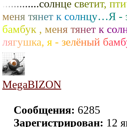
.
.
.
.
.
.
.
.
.
.
.
.
.
с
о
л
н
ц
е
с
в
е
т
и
т
,
п
т
и
м
е
н
я
т
я
н
е
т
к
с
о
л
н
ц
у
…
Я
-
б
а
м
б
у
к
,
м
е
н
я
т
я
н
е
т
к
с
о
л
л
я
г
у
ш
к
а
,
я
-
з
е
л
ё
н
ы
й
б
а
м
б
MegaBIZON
Сообщения:
6285
Зарегистрирован:
12 я