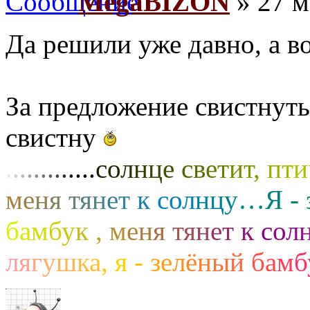
MegaBIZON
» 27 м
Да решили уже давно, а во
За предложение свистнуть
свистну
.
.
.
.
.
.
.
.
.
.
.
.
.
с
о
л
н
ц
е
с
в
е
т
и
т
,
п
т
и
м
е
н
я
т
я
н
е
т
к
с
о
л
н
ц
у
…
Я
-
б
а
м
б
у
к
,
м
е
н
я
т
я
н
е
т
к
с
о
л
л
я
г
у
ш
к
а
,
я
-
з
е
л
ё
н
ы
й
б
а
м
б