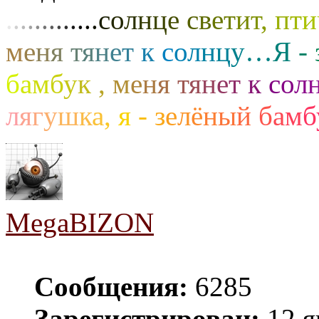
.
.
.
.
.
.
.
.
.
.
.
.
.
с
о
л
н
ц
е
с
в
е
т
и
т
,
п
т
и
м
е
н
я
т
я
н
е
т
к
с
о
л
н
ц
у
…
Я
-
б
а
м
б
у
к
,
м
е
н
я
т
я
н
е
т
к
с
о
л
л
я
г
у
ш
к
а
,
я
-
з
е
л
ё
н
ы
й
б
а
м
б
MegaBIZON
Сообщения:
6285
Зарегистрирован:
12 я