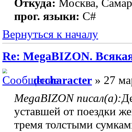
Откуда:
Москва, Самар
прог. языки:
C#
Вернуться к началу
Re: MegaBIZON. Всяка
dccharacter
» 27 ма
MegaBIZON писал(а):
Де
уставшей от поездки ж
тремя толстыми сумками