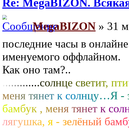
Re: MegaBIZON. Всяка
MegaBIZON
» 31 м
последние часы в онлайне.
именуемого оффлайном.
Как оно там?..
.
.
.
.
.
.
.
.
.
.
.
.
.
с
о
л
н
ц
е
с
в
е
т
и
т
,
п
т
и
м
е
н
я
т
я
н
е
т
к
с
о
л
н
ц
у
…
Я
-
б
а
м
б
у
к
,
м
е
н
я
т
я
н
е
т
к
с
о
л
л
я
г
у
ш
к
а
,
я
-
з
е
л
ё
н
ы
й
б
а
м
б