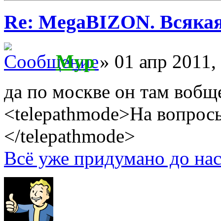
Re: MegaBIZON. Всяка
Myp
» 01 апр 2011,
да по москве он там вобщ
<telepathmode>На вопросы
</telepathmode>
Всё уже придумано до нас