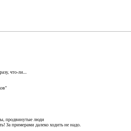
зу, что-ли...
ков"
.
 бы, продвинутые люди
ть! За примерами далеко ходить не надо.