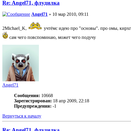
Re: Angel71, флудилка
Angel71
» 10 мар 2010, 09:11
2Michael_K,
учтёмс идею про "основы". про омы, кирхг
сам чего повспоминаю, может чего подучу
Angel71
Сообщения:
10668
Зарегистрирован:
18 апр 2009, 22:18
Предупреждения:
-1
Вернуться к началу
Re: Angel71, флудилка