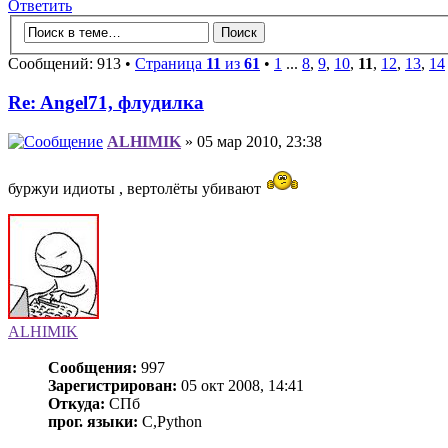
Ответить
Сообщений: 913 •
Страница
11
из
61
•
1
...
8
,
9
,
10
,
11
,
12
,
13
,
14
Re: Angel71, флудилка
ALHIMIK
» 05 мар 2010, 23:38
буржуи идиоты , вертолёты убивают
ALHIMIK
Сообщения:
997
Зарегистрирован:
05 окт 2008, 14:41
Откуда:
СПб
прог. языки:
C,Python