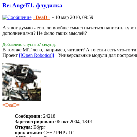
Re: Angel71, флудилка
=DeaD=
» 10 мар 2010, 09:59
А я вот думаю - есть ли вообще смысл пытаться написать курс
дополнениями? Не было таких мыслей?
Добавлено спустя 57 секунд:
В том же MIT чего, например, читают? А то если есть что-то 
Проект
[[
Open Robotics
]]
- Универсальные модули для построен
=DeaD=
Сообщения:
24218
Зарегистрирован:
06 окт 2004, 18:01
Откуда:
Ебург
прог. языки:
C++ / PHP / 1C