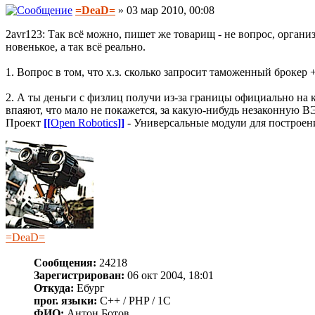
=DeaD=
» 03 мар 2010, 00:08
2avr123: Так всё можно, пишет же товарищ - не вопрос, органи
новенькое, а так всё реально.
1. Вопрос в том, что х.з. сколько запросит таможенный брокер 
2. А ты деньги с физлиц получи из-за границы официально на к
впаяют, что мало не покажется, за какую-нибудь незаконную ВЭ
Проект
[[
Open Robotics
]]
- Универсальные модули для построен
=DeaD=
Сообщения:
24218
Зарегистрирован:
06 окт 2004, 18:01
Откуда:
Ебург
прог. языки:
C++ / PHP / 1C
ФИО:
Антон Ботов