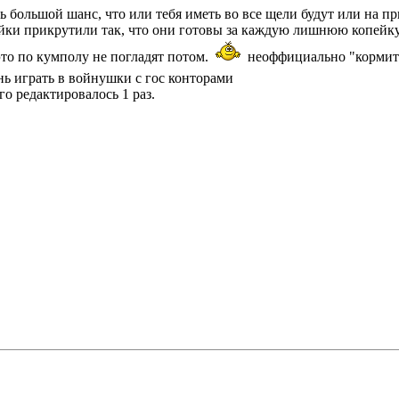
чень большой шанс, что или тебя иметь во все щели будут или на
ки прикрутили так, что они готовы за каждую лишнюю копейку 
это по кумполу не погладят потом.
неоффициально "кормить" 
нь играть в войнушки с гос конторами
его редактировалось 1 раз.