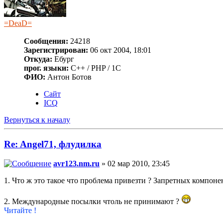
=DeaD=
Сообщения:
24218
Зарегистрирован:
06 окт 2004, 18:01
Откуда:
Ебург
прог. языки:
C++ / PHP / 1C
ФИО:
Антон Ботов
Сайт
ICQ
Вернуться к началу
Re: Angel71, флудилка
avr123.nm.ru
» 02 мар 2010, 23:45
1. Что ж это такое что проблема привезти ? Запретных компон
2. Международные посылки чтоль не принимают ?
Читайте !