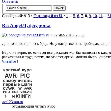
Ответить
Сообщений: 913 •
Страница
8
из
61
•
1
...
5
,
6
,
7
,
8
,
9
,
10
,
11
...
6
Re: Angel71, флудилка
avr123.nm.ru
» 02 мар 2010, 23:30
Да я то знаю про весь бред. Но у вас разве есть проблемы с пр
Верю не верю, но если он все расказал мог бы написать о како
расказывал о трудностях, но эти фонарики можно было "ощутит
Читайте !
avr123.nm.ru
отсылающий читать курс