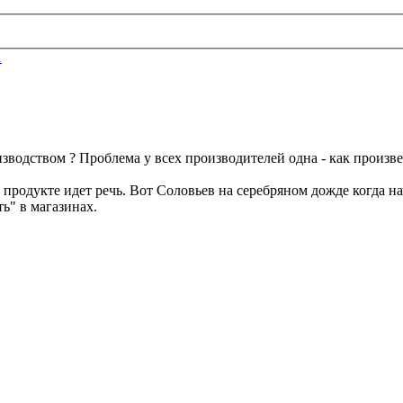
1
оизводством ? Проблема у всех производителей одна - как произв
м продукте идет речь. Вот Соловьев на серебряном дожде когда н
ь" в магазинах.