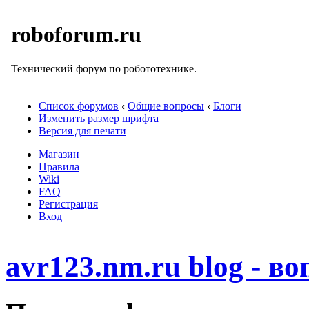
roboforum.ru
Технический форум по робототехнике.
Список форумов
‹
Общие вопросы
‹
Блоги
Изменить размер шрифта
Версия для печати
Магазин
Правила
Wiki
FAQ
Регистрация
Вход
avr123.nm.ru blog - в