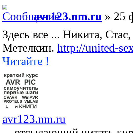
avr123.nm.ru
» 25 ф
Здесь все ... Никита, Ста
Метелкин.
http://united-se
Читайте !
avr123.nm.ru
отсылающий читать ку