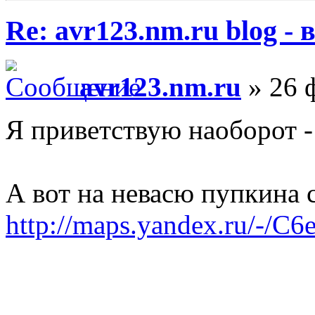
Re: avr123.nm.ru blog -
avr123.nm.ru
» 26 ф
Я приветствую наоборот -
А вот на невасю пупкина 
http://maps.yandex.ru/-/C