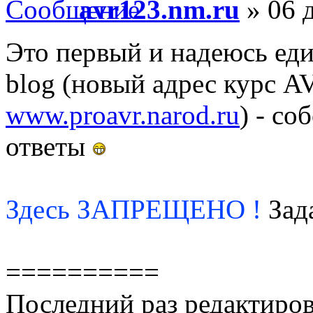
avr123.nm.ru
» 06 д
Это первый и надеюсь еди
blog (новый адрес курс 
www.proavr.narod.ru
) - с
ответы
Здесь ЗАПРЕЩЕНО !
Зада
==========
Последний раз редактиро