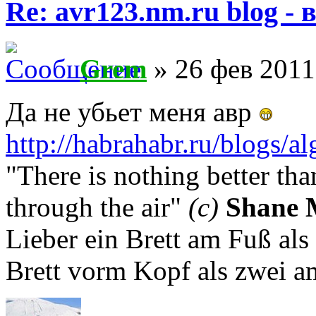
Re: avr123.nm.ru blog -
Grem
» 26 фев 2011
Да не убьет меня авр
http://habrahabr.ru/blogs/a
"There is nothing better th
through the air"
(с)
Shane 
Lieber ein Brett am Fuß als
Brett vorm Kopf als zwei a