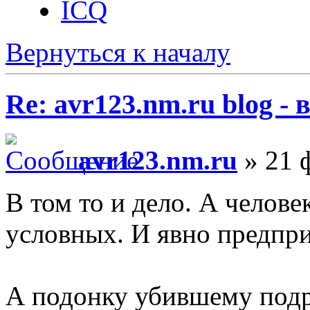
ICQ
Вернуться к началу
Re: avr123.nm.ru blog -
avr123.nm.ru
» 21 ф
В том то и дело. А челов
условных. И явно предпри
А подонку убившему подр