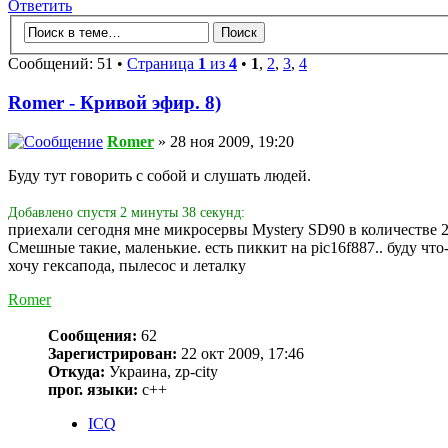
Ответить
Сообщений: 51 •
Страница
1
из
4
•
1
,
2
,
3
,
4
Romer - Кривой эфир. 8)
Romer
» 28 ноя 2009, 19:20
Буду тут говорить с собой и слушать людей.
Добавлено спустя 2 минуты 38 секунд:
приехали сегодня мне микросервы Mystery SD90 в количестве 2
Смешные такие, маленькие. есть пиккит на pic16f887.. буду что-
хочу гексапода, пылесос и леталку
Romer
Сообщения:
62
Зарегистрирован:
22 окт 2009, 17:46
Откуда:
Украина, zp-city
прог. языки:
с++
ICQ