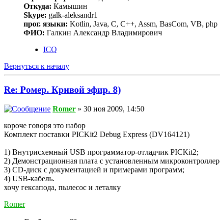
Откуда:
Камышин
Skype:
galk-aleksandr1
прог. языки:
Kotlin, Java, C, C++, Assm, BasCom, VB, php
ФИО:
Галкин Александр Владимирович
ICQ
Вернуться к началу
Re: Ромер. Кривой эфир. 8)
Romer
» 30 ноя 2009, 14:50
короче говоря это набор
Комплект поставки PICKit2 Debug Express (DV164121)
1) Внутрисхемный USB программатор-отладчик PICKit2;
2) Демонстрационная плата с установленным микроконтроллер
3) CD-диск с документацией и примерами программ;
4) USB-кабель.
хочу гексапода, пылесос и леталку
Romer