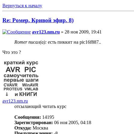
Вернуться к началу
Re: Ромер. Кривой эфир. 8)
avr123.nm.ru
» 28 ноя 2009, 19:41
Romer писал(а):
есть пиккит на pic16f887..
Что это ?
avr123.nm.ru
отсылающий читать курс
Сообщения:
14195
Зарегистрирован:
06 ноя 2005, 04:18
Откуда:
Москва
Предупреждения:
-8