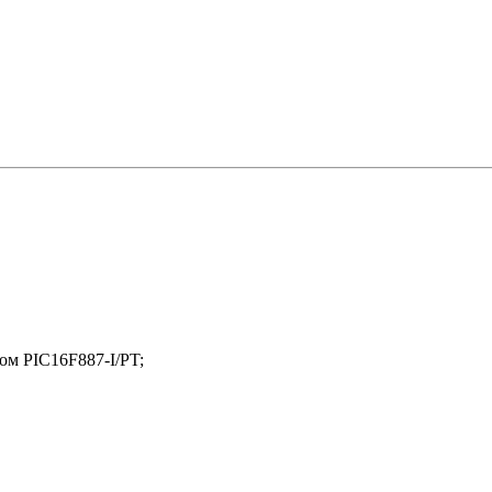
ом PIC16F887-I/PT;