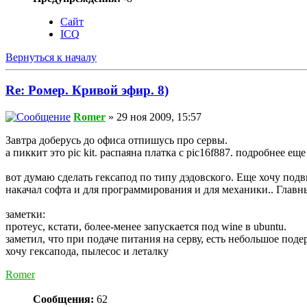
Сайт
ICQ
Вернуться к началу
Re: Ромер. Кривой эфир. 8)
Romer
» 29 ноя 2009, 15:57
Завтра доберусь до офиса отпишусь про сервы.
а пиккит это pic kit. распаяна платка с pic16f887. подробнее е
вот думаю сделать гексапод по типу дэдовского. Еще хочу по
накачал софта и для программирования и для механики.. Главн
заметки:
протеус, кстати, более-менее запускается под wine в ubuntu.
заметил, что при подаче питания на серву, есть небольшое под
хочу гексапода, пылесос и леталку
Romer
Сообщения:
62