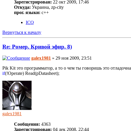
Зарегистрирован:
22 окт 2009, 17:46
Откуда:
Украина, zp-city
прог. языки:
с++
ICQ
Вернуться к началу
Re: Ромер. Кривой эфир. 8)
galex1981
» 29 ноя 2009, 23:51
Pik Kit это программатор, а то о чем ты говоришь это отладочна
if
(!Operate) Read(pDatasheet);
galex1981
Сообщения:
4363
Зарегистрирован:
04 дек 2008, 22:44