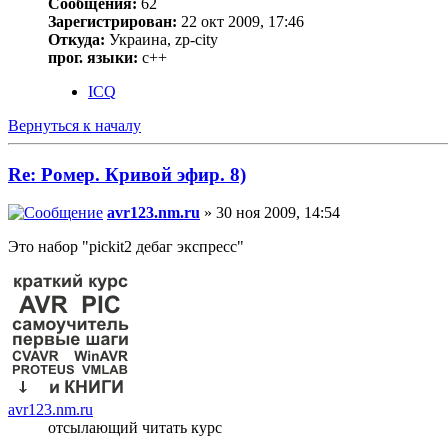
Сообщения:
62
Зарегистрирован:
22 окт 2009, 17:46
Откуда:
Украина, zp-city
прог. языки:
с++
ICQ
Вернуться к началу
Re: Ромер. Кривой эфир. 8)
avr123.nm.ru
» 30 ноя 2009, 14:54
Это набор "pickit2 дебаг экспресс"
avr123.nm.ru
отсылающий читать курс