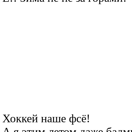
Хоккей наше фсё!
А я этим летом даже бадм