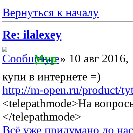
Вернуться к началу
Re: ilalexey
Myp
» 10 авг 2016, 
купи в интернете =)
http://m-open.ru/product/ty
<telepathmode>На вопросы
</telepathmode>
Всё уже придумано до нас