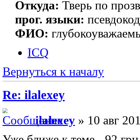
Откуда:
Тверь по проз
прог. языки:
псевдокод 
ФИО:
глубокоуважаем
ICQ
Вернуться к началу
Re: ilalexey
ilalexey
» 10 авг 201
Уже ближе к теме - 92 грн.