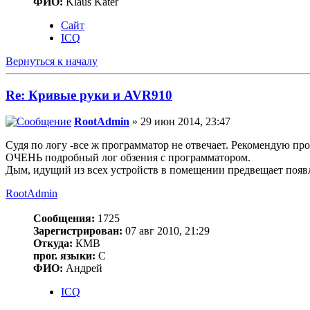
ФИО:
Klaus Kater
Сайт
ICQ
Вернуться к началу
Re: Кривые руки и AVR910
RootAdmin
» 29 июн 2014, 23:47
Судя по логу -все ж программатор не отвечает. Рекомендую пр
ОЧЕНЬ подробный лог обзения с программатором.
Дым, идущий из всех устройств в помещении предвещает появ
RootAdmin
Сообщения:
1725
Зарегистрирован:
07 авг 2010, 21:29
Откуда:
КМВ
прог. языки:
C
ФИО:
Андрей
ICQ