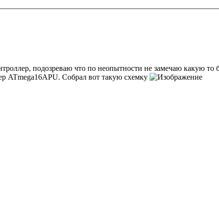
троллер, подозреваю что по неопытности не замечаю какую то 
ер ATmega16APU. Собрал вот такую схемку