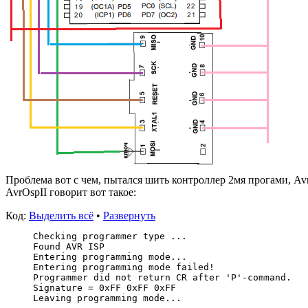
Проблема вот с чем, пытался шить контроллер 2мя прогами, AvrO
AvrOspII говорит вот такое:
Код:
Выделить всё
•
Развернуть
Checking programmer type ...
Found AVR ISP
Entering programming mode...
Entering programming mode failed!
Programmer did not return CR after 'P'-command.
Signature = 0xFF 0xFF 0xFF
Leaving programming mode...