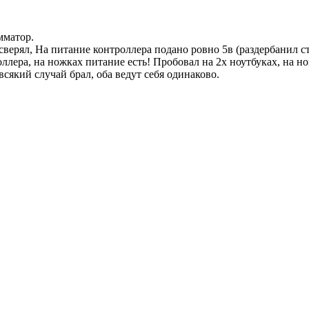
мматор.
сверял, На питание контроллера подано ровно 5в (раздербанил с
ллера, на ножках питание есть! Пробовал на 2х ноутбуках, на н
всякий случай брал, оба ведут себя одинаково.