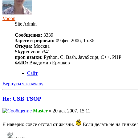
Vooon
Site Admin
Сообщения:
3339
Зарегистрирован:
09 фев 2006, 15:36
Откуда:
Москва
Skype:
vooon341
прог. языки:
Python, C, Bash, JavaScript, C++, PHP
ФИО:
Владимир Ермаков
Сайт
Вернуться к началу
Re: USB TSOP
Master
» 20 дек 2007, 15:11
Я наверно совсе отстал от жызни.
Если делать не на тиньке