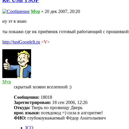
Re: USB TSOP
Myp
» 20 дек 2007, 20:20
ну эт я знаю
ты покажи где ик приёмник готовый работающий с прошивкой
http://justGoogleIt.ru
<V>
Myp
скрытый хозяин вселенной :)
Сообщения:
18018
Зарегистрирован:
18 сен 2006, 12:26
Откуда:
Тверь по прозвищу Дверь
прог. языки:
псевдокод =) сила в алгоритме!
ФИО:
глубокоуважаемый Фёдор Анатольевич
ICQ