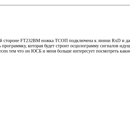
тной стороне FT232BM ножка ТСОП подключена к линии RxD и д
ь программку, которая будет строит осцилограмму сигналов идущ
сен тем что он ЮСБ и меня больше интересует посмотреть какие