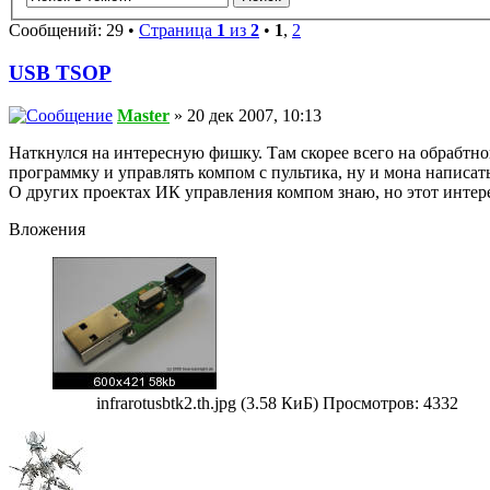
Сообщений: 29 •
Страница
1
из
2
•
1
,
2
USB TSOP
Master
» 20 дек 2007, 10:13
Наткнулся на интересную фишку. Там скорее всего на обраб
программку и управлять компом с пультика, ну и мона написат
О других проектах ИК управления компом знаю, но этот интере
Вложения
infrarotusbtk2.th.jpg (3.58 КиБ) Просмотров: 4332