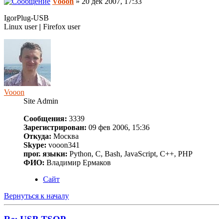
Vooon
» 20 дек 2007, 17:33
IgorPlug-USB
Linux user
|
Firefox user
Vooon
Site Admin
Сообщения:
3339
Зарегистрирован:
09 фев 2006, 15:36
Откуда:
Москва
Skype:
vooon341
прог. языки:
Python, C, Bash, JavaScript, C++, PHP
ФИО:
Владимир Ермаков
Сайт
Вернуться к началу