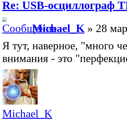
Re: USB-осциллограф 
Michael_K
» 28 мар
Я тут, наверное, "много ч
внимания - это "перфекц
Michael_K