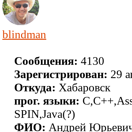
blindman
Сообщения:
4130
Зарегистрирован:
29 а
Откуда:
Хабаровск
прог. языки:
C,C++,Asse
SPIN,Java(?)
ФИО:
Андрей Юрьеви