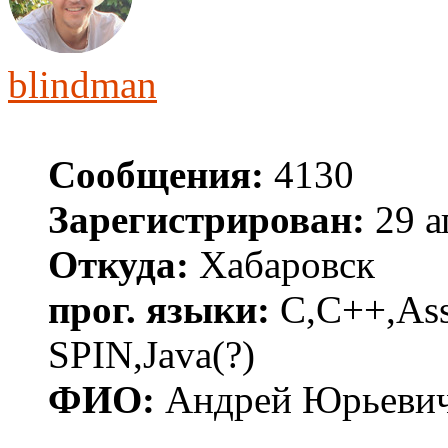
blindman
Сообщения:
4130
Зарегистрирован:
29 а
Откуда:
Хабаровск
прог. языки:
C,C++,Asse
SPIN,Java(?)
ФИО:
Андрей Юрьеви