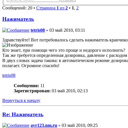
Сообщений: 20 •
Страница
1
из
2
•
1
,
2
Нажиматель
tetris08
» 03 май 2010, 03:11
Здравствуйте! Вот потребовалось сделать нажиматель кранчиков
Кто знает, при помощи чего это проще и недорого исполнить?
Так же требуется определенная дозировка, давление с расходо
В двух словах задача такова: в автоматическом режиме дозиров
полагает. Огромное спасибо!
tetris08
Сообщения:
11
Зарегистрирован:
03 май 2010, 02:13
Вернуться к началу
Re: Нажиматель
avr123.nm.ru
» 03 май 2010, 09:25