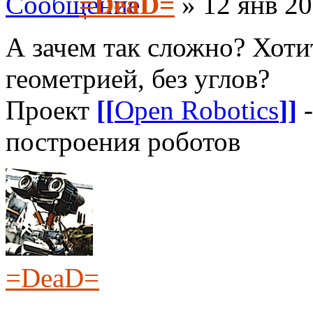
=DeaD=
» 12 янв 20
А зачем так сложно? Хоти
геометрией, без углов?
Проект
[[
Open Robotics
]]
-
построения роботов
=DeaD=