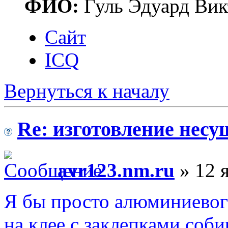
ФИО:
Гуль Эдуард Вик
Сайт
ICQ
Вернуться к началу
Re: изготовление несу
avr123.nm.ru
» 12 я
Я бы просто алюминиевог
на клее с заклепками соб