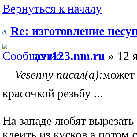
Вернуться к началу
Re: изготовление несу
avr123.nm.ru
» 12 я
Vesenny писал(а):
может 
красочкой резьбу ...
На западе любят вырезать
клеить из кусков а потом