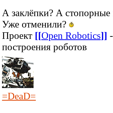
А заклёпки? А стопорные
Уже отменили?
Проект
[[
Open Robotics
]]
-
построения роботов
=DeaD=