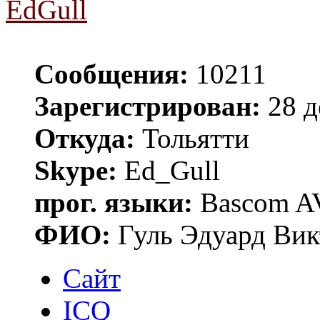
EdGull
Сообщения:
10211
Зарегистрирован:
28 д
Откуда:
Тольятти
Skype:
Ed_Gull
прог. языки:
Bascom AV
ФИО:
Гуль Эдуард Вик
Сайт
ICQ