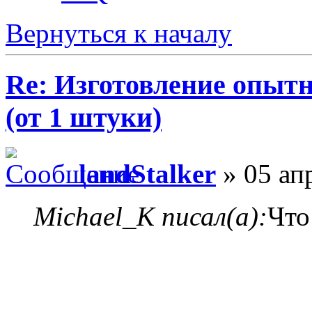
Вернуться к началу
Re: Изготовление опыт
(от 1 штуки)
landStalker
» 05 ап
Michael_K писал(а):
Что