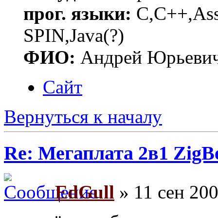
прог. языки:
C,C++,Asse
SPIN,Java(?)
ФИО:
Андрей Юрьеви
Сайт
Вернуться к началу
Re: Мегаплата 2в1 Zig
EdGull
» 11 сен 200