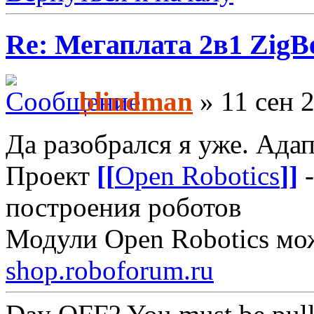
Re: Мегаплата 2в1 Zig
blindman
» 11 сен 2
Да разобрался я уже. Ада
Проект
[[
Open Robotics
]]
-
построения роботов
Модули Open Robotics мо
shop.roboforum.ru