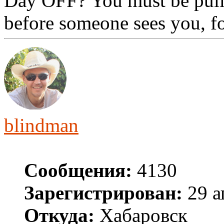
Day OFF? You must be pull
before someone sees you, f
blindman
Сообщения:
4130
Зарегистрирован:
29 а
Откуда:
Хабаровск