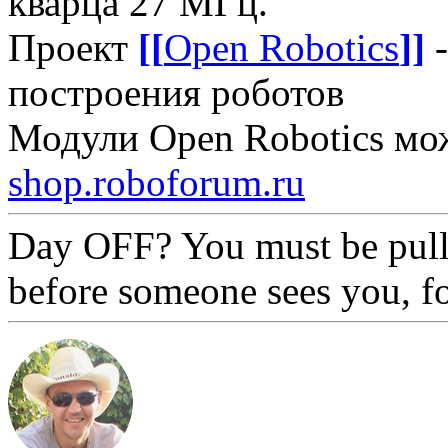
кварца 27 МГц.
Проект
[[
Open Robotics
]]
-
построения роботов
Модули Open Robotics мо
shop.roboforum.ru
Day OFF? You must be pull
before someone sees you, f