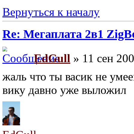
Вернуться к началу
Re: Мегаплата 2в1 Zig
EdGull
» 11 сен 200
жаль что ты васик не умее
вику давно уже выложил