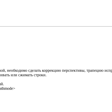
ной, необходимо сделать коррекцию перспективы, трапецию испр
гивать или сжимать строки.
ый.
pathmode>