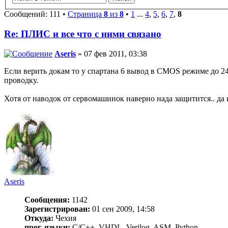
Сообщений: 111 •
Страница
8
из
8
•
1
...
4
,
5
,
6
,
7
,
8
Re: ПЛИС и все что с ними связано
Aseris
» 07 фев 2011, 03:38
Если верить докам то у спартана 6 вывод в CMOS режиме до 24 
проводку.
Хотя от наводок от сервомашинок наверно нада защитится.. да и
Aseris
Сообщения:
1142
Зарегистрирован:
01 сен 2009, 14:58
Откуда:
Чехия
прог. языки:
C/С++, VHDL, Verilog, ASM, Python