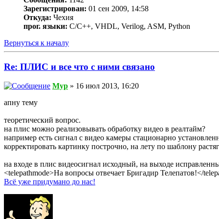
Зарегистрирован:
01 сен 2009, 14:58
Откуда:
Чехия
прог. языки:
C/С++, VHDL, Verilog, ASM, Python
Вернуться к началу
Re: ПЛИС и все что с ними связано
Myp
» 16 июл 2013, 16:20
апну тему
теоретический вопрос.
на плис можно реализовывать обработку видео в реалтайм?
например есть сигнал с видео камеры стационарно установлен
корректировать картинку построчно, на лету по шаблону растя
на входе в плис видеосигнал исходный, на выходе исправленн
<telepathmode>На вопросы отвечает Бригадир Телепатов!</tele
Всё уже придумано до нас!