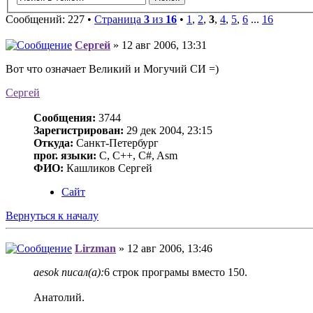
Сообщений: 227 •
Страница
3
из
16
•
1
,
2
,
3
,
4
,
5
,
6
...
16
Сергей
» 12 авг 2006, 13:31
Вот что означает Великий и Могучий СИ =)
Сергей
Сообщения:
3744
Зарегистрирован:
29 дек 2004, 23:15
Откуда:
Санкт-Петербург
прог. языки:
C, C++, C#, Asm
ФИО:
Кашликов Сергей
Сайт
Вернуться к началу
Lirzman
» 12 авг 2006, 13:46
aesok писал(а):
6 строк програмы вместо 150.
Анатолий.