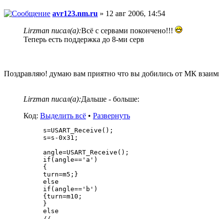
avr123.nm.ru
» 12 авг 2006, 14:54
Lirzman писал(а):
Всё с сервами покончено!!!
Теперь есть поддержка до 8-ми серв
Поздравляю! думаю вам приятно что вы добились от МК взаим
Lirzman писал(а):
Дальше - больше:
Код:
Выделить всё
•
Развернуть
s=USART_Receive();
s=s-0x31;
angle=USART_Receive();
if(angle=='a')
{
turn=m5;}
else
if(angle=='b')
{turn=m10;
}
else
//...