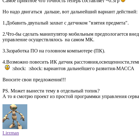
Самое приятное что точность теперь составляет ~0.3гр
Но надо двигаться дальше, вот дальнейший вариант действий:
1.Добавить двупалый захват с датчиком "взятия предмета".
2.Что-бы сделать манипулятор мобильным предпологается внед
управление осуществлялось на самом МК.
3.Зазработка ПО на головном компьютере (ПК).
4.Возможно повесить ИК датчик расстояния,освещенности,темп
:shock: :shock: вариантов дальнейшего развития-МАССА
Вносите свои предложения!!!
PS. Может вынести тему в отдельный топик?
А то я смотрю проект из простой программки управления серва
Lirzman