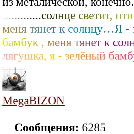
из металической, конечно.
.
.
.
.
.
.
.
.
.
.
.
.
.
с
о
л
н
ц
е
с
в
е
т
и
т
,
п
т
и
м
е
н
я
т
я
н
е
т
к
с
о
л
н
ц
у
…
Я
-
б
а
м
б
у
к
,
м
е
н
я
т
я
н
е
т
к
с
о
л
л
я
г
у
ш
к
а
,
я
-
з
е
л
ё
н
ы
й
б
а
м
б
MegaBIZON
Сообщения:
6285