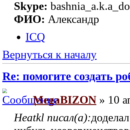
Skype:
bashnia_a.k.a_do
ФИО:
Александр
ICQ
Вернуться к началу
Re: помогите создать ро
MegaBIZON
» 10 а
Heatkl писал(а):
доделал