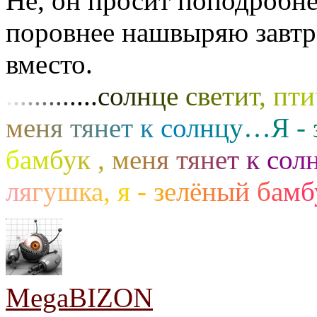
Не, он просит поподробнее
поровнее нашвыряю завтра
вместо.
.
.
.
.
.
.
.
.
.
.
.
.
.
с
о
л
н
ц
е
с
в
е
т
и
т
,
п
т
и
м
е
н
я
т
я
н
е
т
к
с
о
л
н
ц
у
…
Я
-
б
а
м
б
у
к
,
м
е
н
я
т
я
н
е
т
к
с
о
л
л
я
г
у
ш
к
а
,
я
-
з
е
л
ё
н
ы
й
б
а
м
б
MegaBIZON