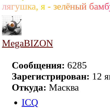
л
я
г
у
ш
к
а
,
я
-
з
е
л
ё
н
ы
й
б
а
м
б
MegaBIZON
Сообщения:
6285
Зарегистрирован:
12 я
Откуда:
Масква
ICQ