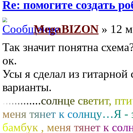
Re: помогите создать ро
MegaBIZON
» 12 м
Так значит понятна схема
ок.
Усы я сделал из гитарной
варианты.
.
.
.
.
.
.
.
.
.
.
.
.
.
с
о
л
н
ц
е
с
в
е
т
и
т
,
п
т
и
м
е
н
я
т
я
н
е
т
к
с
о
л
н
ц
у
…
Я
-
б
а
м
б
у
к
,
м
е
н
я
т
я
н
е
т
к
с
о
л