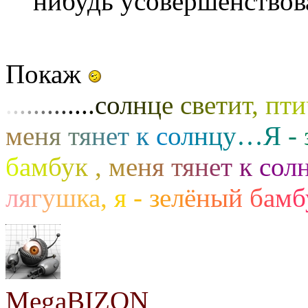
нибудь усовершенствов
Покаж
.
.
.
.
.
.
.
.
.
.
.
.
.
с
о
л
н
ц
е
с
в
е
т
и
т
,
п
т
и
м
е
н
я
т
я
н
е
т
к
с
о
л
н
ц
у
…
Я
-
б
а
м
б
у
к
,
м
е
н
я
т
я
н
е
т
к
с
о
л
л
я
г
у
ш
к
а
,
я
-
з
е
л
ё
н
ы
й
б
а
м
б
MegaBIZON