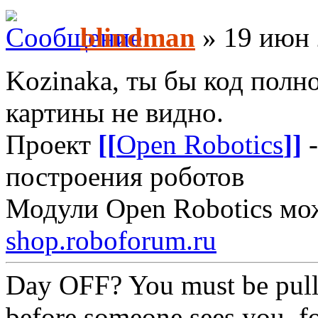
blindman
» 19 июн 
Kozinaka, ты бы код полн
картины не видно.
Проект
[[
Open Robotics
]]
-
построения роботов
Модули Open Robotics мо
shop.roboforum.ru
Day OFF? You must be pull
before someone sees you, f