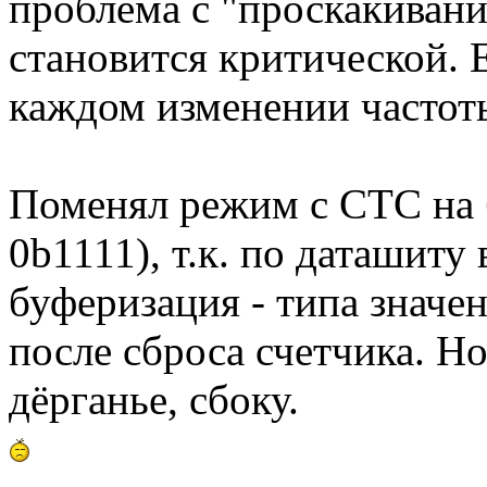
проблема с "проскакиван
становится критической. 
каждом изменении частоты
Поменял режим с CTC н
0b1111), т.к. по даташит
буферизация - типа знач
после сброса счетчика. Но
дёрганье, сбоку.