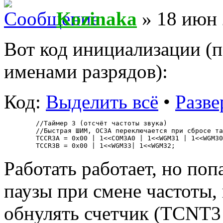
Kozinaka
» 18 июн 
Вот код инициализации (
именами разрядов):
Код:
Выделить всё
•
Разве
   //Таймер 3 (отсчёт частоты звука)
   //Быстрая ШИМ, OC3A переключается при сбросе та
   TCCR3A = 0x00 | 1<<COM3A0 | 1<<WGM31 | 1<<WGM30
   TCCR3B = 0x00 | 1<<WGM33| 1<<WGM32;
Работать работает, но по
паузы при смене частоты,
обнулять счетчик (TCNT3 