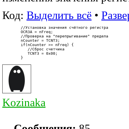
Код:
Выделить всё
•
Разве
   //Установка значения счётного регистра
   OCR3A = nFreq;
   //Проверка на "перепрыгивание" предела
   nCounter = TCNT3;
   if(nCounter >= nFreq) {
      //Cброс счетчика
      TCNT3 = 0x00;
   }
Kozinaka
Сообщения:
85