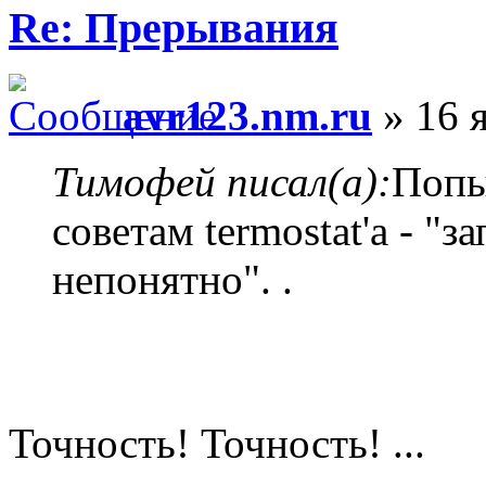
Re: Прерывания
avr123.nm.ru
» 16 я
Тимофей писал(а):
Попы
советам termostat'a - "з
непонятно". .
Точность! Точность! ...