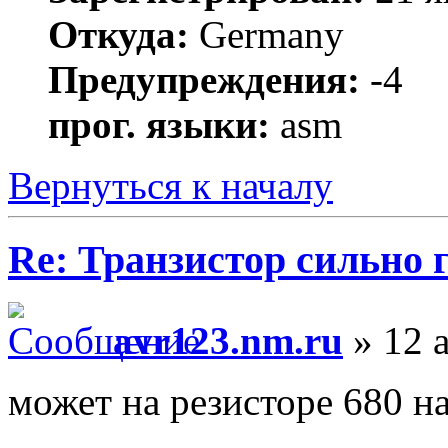
Откуда:
Germany
Предупреждения:
-4
прог. языки:
asm
Вернуться к началу
Re: Транзистор сильно 
avr123.nm.ru
» 12 а
может на резисторе 680 на