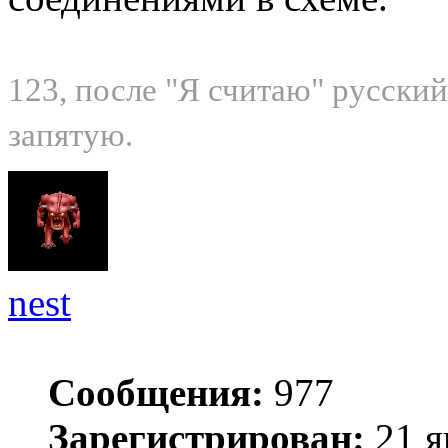
123, после "Я считаю" русски
запятую.
nest
Сообщения:
977
Зарегистрирован:
21 я