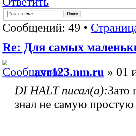
Ответить
Сообщений: 49 •
Страниц
Re: Для самых маленьки
avr123.nm.ru
» 01 
DI HALT писал(а):
Зато 
знал не самую простую 