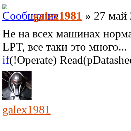
galex1981
» 27 май 
Не на всех машинах норма
LPT, все таки это много...
if
(!Operate) Read(pDatashee
galex1981