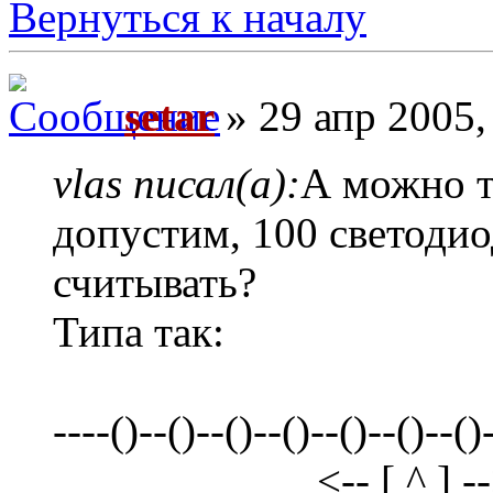
Вернуться к началу
setar
» 29 апр 2005,
vlas писал(а):
А можно т
допустим, 100 светодио
считывать?
Типа так:
----()--()--()--()--()--()--()
<-- [ ^ ] --