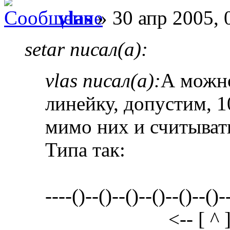
vlas
» 30 апр 2005, 
setar писал(а):
vlas писал(а):
А можно
линейку, допустим, 1
мимо них и считыват
Типа так:
----()--()--()--()--()--()-
<-- [ ^ ] -