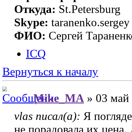
Откуда:
St.Petersburg
Skype:
taranenko.sergey
ФИО:
Сергей Тараненк
ICQ
Вернуться к началу
Mike_MA
» 03 май 
vlas писал(а):
Я погляде
не порадовала их цена