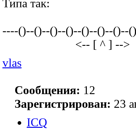
Типа так:
----()--()--()--()--()--()--()--(
<-- [ ^ ] -->
vlas
Сообщения:
12
Зарегистрирован:
23 а
ICQ