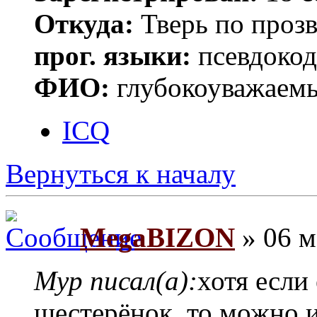
Откуда:
Тверь по проз
прог. языки:
псевдокод 
ФИО:
глубокоуважаем
ICQ
Вернуться к началу
MegaBIZON
» 06 м
Myp писал(а):
хотя если
шестерёнок то можно и