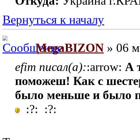
Откуда:
Украина г.К
Вернуться к началу
MegaBIZON
» 06 м
efim писал(а):
:arrow:
А 
поможеш! Как с шесте
было меньше и было 
:?: :?: