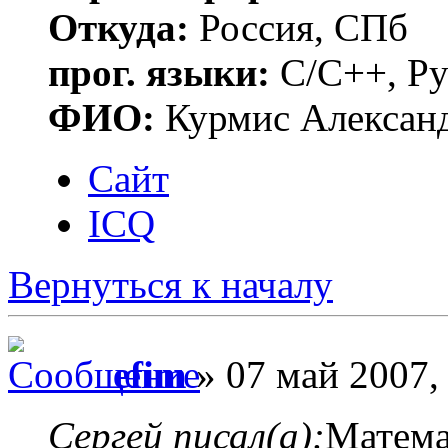
Откуда:
Россия, СПб
прог. языки:
C/C++, Py
ФИО:
Курмис Алексан
Сайт
ICQ
Вернуться к началу
efim
» 07 май 2007,
Сергей писал(а):
Математ