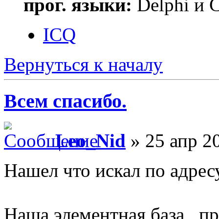
прог. языки:
Delphi и 
ICQ
Вернуться к началу
Всем спасибо.
Leo_Nid
» 25 апр 2
Нашел что искал по адрес
Наша элементная база , п