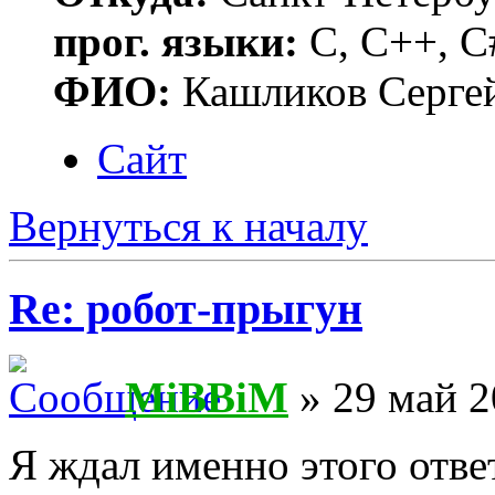
прог. языки:
C, C++, C
ФИО:
Кашликов Серге
Сайт
Вернуться к началу
Re: робот-прыгун
MiBBiM
» 29 май 2
Я ждал именно этого отв