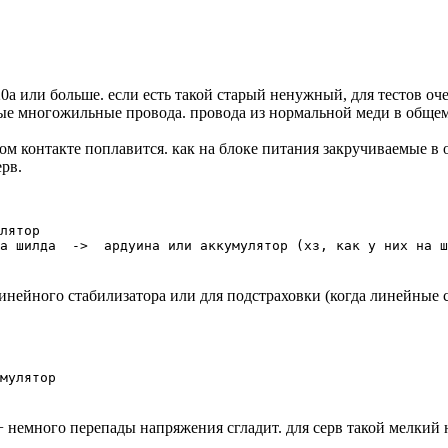
 или больше. если есть такой старый ненужный, для тестов оче
ные многожильные провода. провода из нормальной меди в общем
хом контакте поплавится. как на блоке питания закручиваемые в
рв.
лятор
а шилда  ->  ардуина или аккумулятор (хз, как у них на ш
нейного стабилизатора или для подстраховки (когда линейные с
мулятор
 немного перепады напряжения сгладит. для серв такой мелкий н