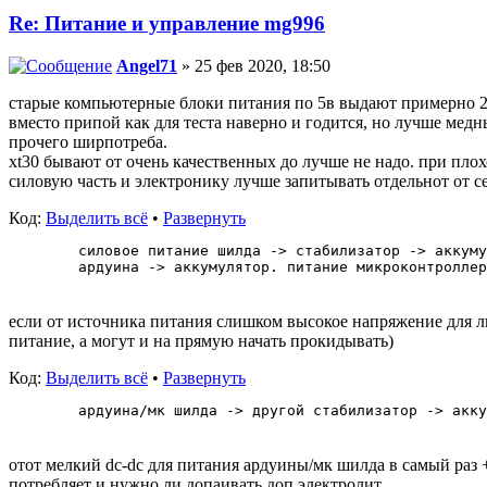
Re: Питание и управление mg996
Angel71
» 25 фев 2020, 18:50
старые компьютерные блоки питания по 5в выдают примерно 20а
вместо припой как для теста наверно и годится, но лучше мед
прочего ширпотреба.
xt30 бывают от очень качественных до лучше не надо. при пло
силовую часть и электронику лучше запитывать отдельнот от се
Код:
Выделить всё
•
Развернуть
   силовое питание шилда -> стабилизатор -> аккуму
   ардуина -> аккумулятор. питание микроконтроллер
если от источника питания слишком высокое напряжение для ли
питание, а могут и на прямую начать прокидывать)
Код:
Выделить всё
•
Развернуть
   ардуина/мк шилда -> другой стабилизатор -> акку
отот мелкий dc-dc для питания ардуины/мк шилда в самый раз +
потребляет и нужно ли допаивать доп электролит.