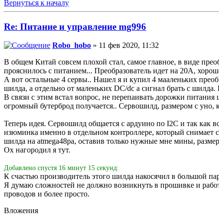
Вернуться к началу
Re: Питание и управление mg996
Robo_hobo
» 11 фев 2020, 11:32
В общем Китай совсем плохой стал, самое главное, в виде преоб
прояснилось с питанием... Преобразователь идет на 20А, хоро
А вот остальные 4 сервы.. Нашел я и купил 4 мааленьких преобр
шилда, а отдельно от маленьких DC/dc а сигнал брать с шилда.
В связи с этим встал вопрос, не перепаивать дорожки питания ш
огромный бутерброд получается.. Сервошилд, размером с уно, к
Теперь идея. Сервошилд общается с ардуино по I2C и так как в
изюминка именно в отдельном контроллере, который снимает с 
шилда на atmega48pa, оставив только нужные мне мины, размер
Ох нагородил я тут.
Добавлено спустя 16 минут 15 секунд:
К счастью производитель этого шилда накосячил в большой пар
Я думаю сложностей не должно возникнуть в прошивке и работе
проводов и более просто.
Вложения