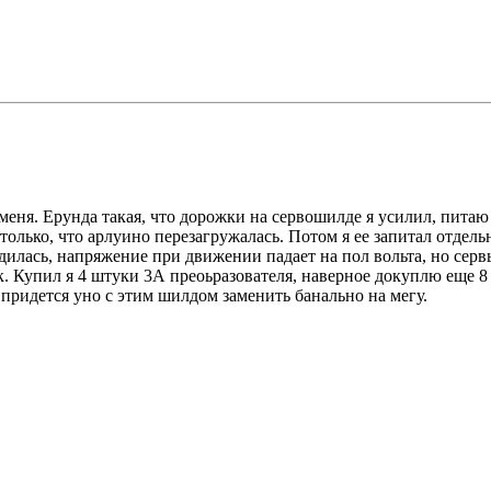
меня. Ерунда такая, что дорожки на сервошилде я усилил, питаю 
только, что арлуино перезагружалась. Потом я ее запитал отдель
адилась, напряжение при движении падает на пол вольта, но серв
к. Купил я 4 штуки 3А преоьразователя, наверное докуплю еще 8
 придется уно с этим шилдом заменить банально на мегу.