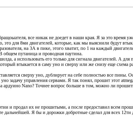
ращоыателя, все никак не доедет в наши края. Я за это время уж
шо, это для 8ми двигателей, которые, как мы выяснили будут вт
азователя, на 3А в пике, этого хватит, по 1 на каждый двигатель
 В общем путаница и проводная паутина.
илда, а использовать его только для сигнала двигателей. А для п
оторый втыкается в саму уно и сверху или же снизу еще схема р
ставляется сверху уно, дублирует на себе полностью все пины. О
уно задачу управления сервами. Я так понял, прошит этот atmeg
а ардуино Nano? Точнее вопрос больше в том, можно ли прошить 
тии и продал их не прошитыми, а после предоставил всем проши
 дальнейшей. Я бы и дорожки добротные сделал для всех 12ти дв