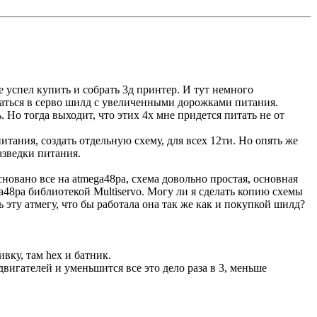
е успел купить и собрать 3д принтер. И тут немного
ыкаться в серво шилд с увеличенными дорожками питания.
. Но тогда выходит, что этих 4х мне придется питать не от
итания, создать отдельную схему, для всех 12ти. Но опять же
азведки питания.
сновано все на atmega48pa, схема довольно простая, основная
a48pa библиотекой Multiservo. Могу ли я сделать копию схемы
эту атмегу, что бы работала она так же как и покупкой шилд?
вку, там hex и батник.
игателей и уменьшится все это дело раза в 3, меньше