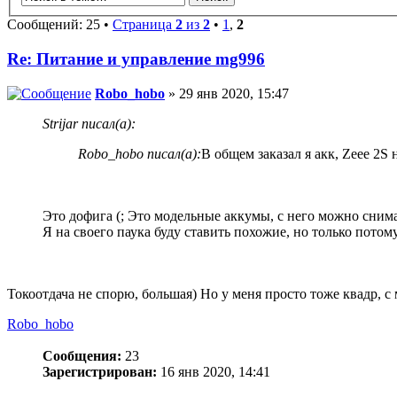
Сообщений: 25 •
Страница
2
из
2
•
1
,
2
Re: Питание и управление mg996
Robo_hobo
» 29 янв 2020, 15:47
Strijar писал(а):
Robo_hobo писал(а):
В общем заказал я акк, Zeee 2S
Это дофига (; Это модельные аккумы, с него можно снима
Я на своего паука буду ставить похожие, но только потому
Токоотдача не спорю, большая) Но у меня просто тоже квадр, с
Robo_hobo
Сообщения:
23
Зарегистрирован:
16 янв 2020, 14:41