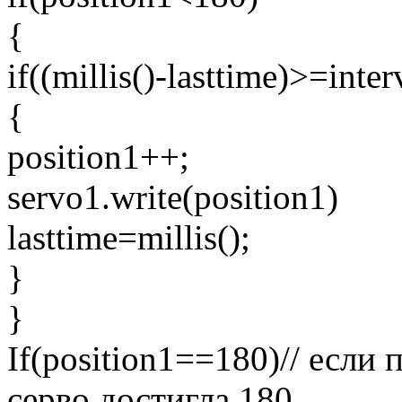
{
if((millis()-lasttime)>=inter
{
position1++;
servo1.write(position1)
lasttime=millis();
}
}
If(position1==180)// если 
серво достигла 180,