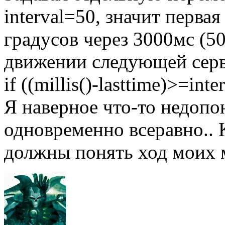
interval=50, значит перва
градусов через 3000мс (5
движении следующей серв
if ((millis()-lasttime)>=int
Я наверное что-то недопон
одновременно всеравно.. 
должны понять ход моих