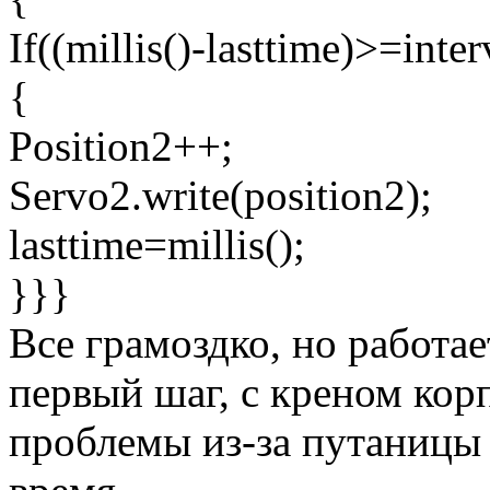
If((millis()-lasttime)>=inter
{
Position2++;
Servo2.write(position2);
lasttime=millis();
}}}
Все грамоздко, но работае
первый шаг, с креном корп
проблемы из-за путаницы 