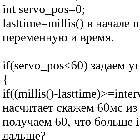
int servo_pos=0;
lasttime=millis() в начал
переменную и время.
if(servo_pos<60) задаем у
{
if((millis()-lasttime)>=inte
насчитает скажем 60мс из 
получаем 60, что больше i
дальше?