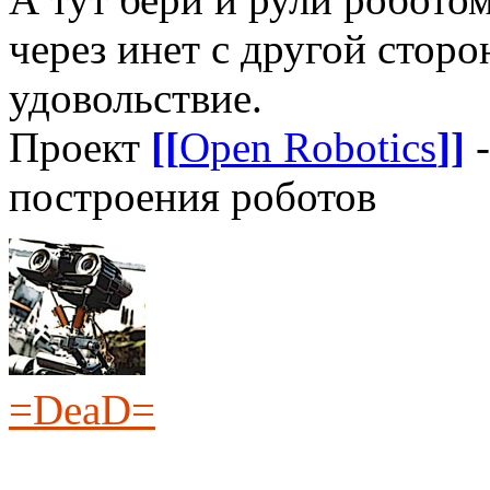
через инет с другой стор
удовольствие.
Проект
[[
Open Robotics
]]
-
построения роботов
=DeaD=