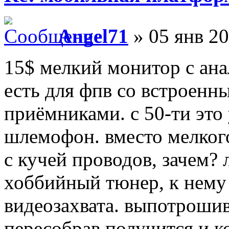
Angel71
» 05 янв 20
15$ мелкий монитор с ан
есть для фпв со встроенн
приёмниками. с 50-ти это
шлемофон. вместо мелкого
с кучей проводов, зачем?
хоббийный тюнер, к нему 
видеозахвата. выпотрошив
пересобрав получится и к