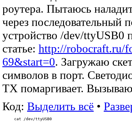
роутера. Пытаюсь налади
через последовательный п
устройство /dev/ttyUSB0 п
статье:
http://robocraft.ru/
69&start=0
. Загружаю ске
символов в порт. Светоди
TX помаргивает. Вызываю
Код:
Выделить всё
•
Разве
cat /dev/ttyUSB0