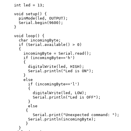
int led = 13;
void setup() {                
  pinMode(led, OUTPUT);     
  Serial.begin(9600);     
}
void loop() {
  char incomingByte;
  if (Serial.available() > 0) 
  {
    incomingByte = Serial.read();
    if (incomingByte=='h') 
    {
      digitalWrite(led, HIGH);   
      Serial.println("Led is ON");      
    } 
    else
      if (incomingByte=='l') 
      {
        digitalWrite(led, LOW); 
        Serial.println("Led is OFF");    
      } 
      else
     {
        Serial.print("Unexpected command: ");     
      Serial.println(incomingByte);      
     }
  } 