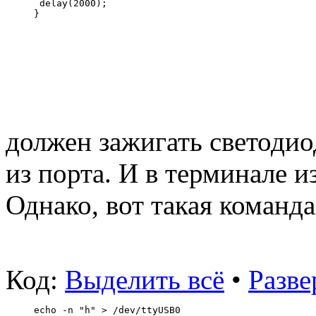
 delay(2000);    
}
должен зажигать светодио
из порта. И в терминале и
Однако, вот такая команд
Код:
Выделить всё
•
Разве
echo -n "h" > /dev/ttyUSB0