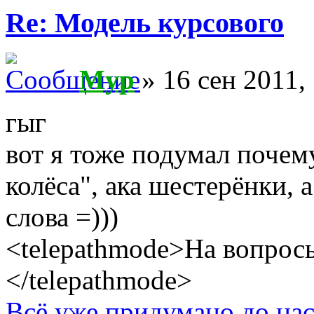
Re: Модель курсового
Myp
» 16 сен 2011,
гыг
вот я тоже подумал почему
колёса", ака шестерёнки, 
слова =)))
<telepathmode>На вопросы
</telepathmode>
Всё уже придумано до нас