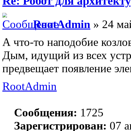
Re: Робот для архитек
RootAdmin
» 24 ма
А что-то наподобие козло
Дым, идущий из всех уст
предвещает появление эле
RootAdmin
Сообщения:
1725
Зарегистрирован:
07 а