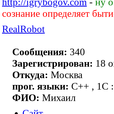
http://igrybogov.com
-
ну о
сознание определяет быт
RealRobot
Сообщения:
340
Зарегистрирован:
18 о
Откуда:
Москва
прог. языки:
С++ , 1С :
ФИО:
Михаил
Сайт