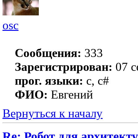
osc
Сообщения:
333
Зарегистрирован:
07 с
прог. языки:
c, c#
ФИО:
Евгений
Вернуться к началу
Re: Робот для архитек