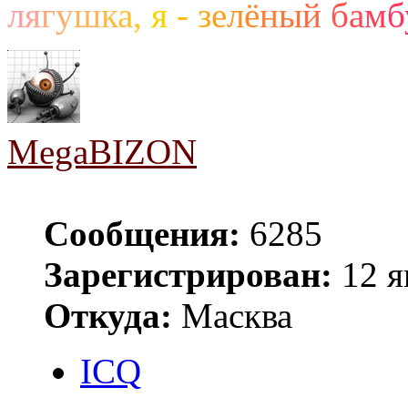
л
я
г
у
ш
к
а
,
я
-
з
е
л
ё
н
ы
й
б
а
м
б
MegaBIZON
Сообщения:
6285
Зарегистрирован:
12 я
Откуда:
Масква
ICQ