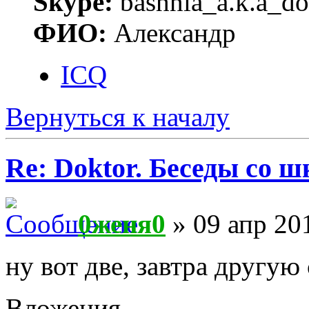
Skype:
bashnia_a.k.a_do
ФИО:
Александр
ICQ
Вернуться к началу
Re: Doktor. Беседы со ш
0женя0
» 09 апр 20
ну вот две, завтра другую
Вложения