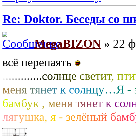
Re: Doktor. Беседы со ш
MegaBIZON
» 22 ф
всё перепаять
.
.
.
.
.
.
.
.
.
.
.
.
.
с
о
л
н
ц
е
с
в
е
т
и
т
,
п
т
и
м
е
н
я
т
я
н
е
т
к
с
о
л
н
ц
у
…
Я
-
б
а
м
б
у
к
,
м
е
н
я
т
я
н
е
т
к
с
о
л
л
я
г
у
ш
к
а
,
я
-
з
е
л
ё
н
ы
й
б
а
м
б