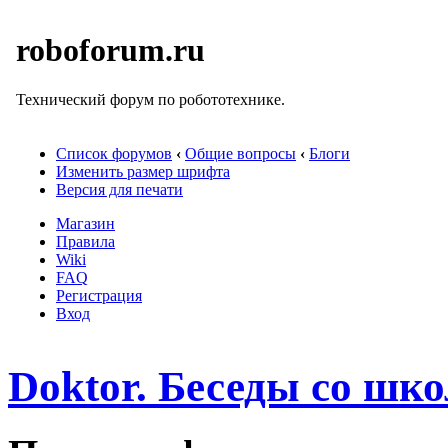
roboforum.ru
Технический форум по робототехнике.
Список форумов
‹
Общие вопросы
‹
Блоги
Изменить размер шрифта
Версия для печати
Магазин
Правила
Wiki
FAQ
Регистрация
Вход
Doktor. Беседы со шко