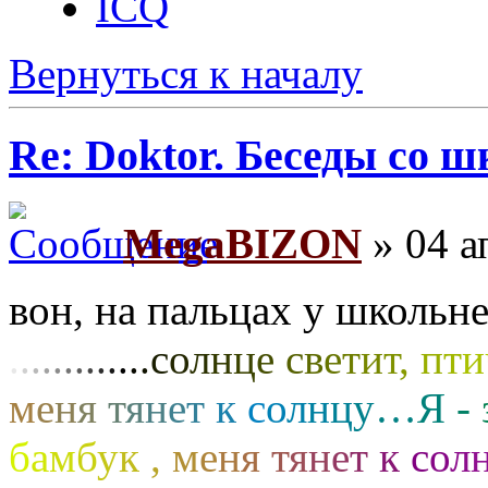
ICQ
Вернуться к началу
Re: Doktor. Беседы со ш
MegaBIZON
» 04 а
вон, на пальцах у школьн
.
.
.
.
.
.
.
.
.
.
.
.
.
с
о
л
н
ц
е
с
в
е
т
и
т
,
п
т
и
м
е
н
я
т
я
н
е
т
к
с
о
л
н
ц
у
…
Я
-
б
а
м
б
у
к
,
м
е
н
я
т
я
н
е
т
к
с
о
л