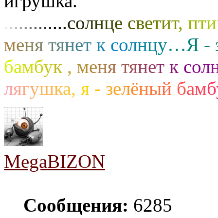
игрушка.
.
.
.
.
.
.
.
.
.
.
.
.
.
с
о
л
н
ц
е
с
в
е
т
и
т
,
п
т
и
м
е
н
я
т
я
н
е
т
к
с
о
л
н
ц
у
…
Я
-
б
а
м
б
у
к
,
м
е
н
я
т
я
н
е
т
к
с
о
л
л
я
г
у
ш
к
а
,
я
-
з
е
л
ё
н
ы
й
б
а
м
б
MegaBIZON
Сообщения:
6285