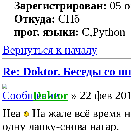
Зарегистрирован:
05 о
Откуда:
СПб
прог. языки:
C,Python
Вернуться к началу
Re: Doktor. Беседы со ш
Doktor
» 22 фев 201
Неа
На жале всё время н
одну лапку-снова нагар.