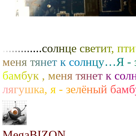
.
.
.
.
.
.
.
.
.
.
.
.
.
с
о
л
н
ц
е
с
в
е
т
и
т
,
п
т
и
м
е
н
я
т
я
н
е
т
к
с
о
л
н
ц
у
…
Я
-
б
а
м
б
у
к
,
м
е
н
я
т
я
н
е
т
к
с
о
л
л
я
г
у
ш
к
а
,
я
-
з
е
л
ё
н
ы
й
б
а
м
б
MegaBIZON