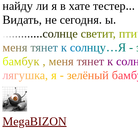
найду ли я в хате тестер...
Видать, не сегодня. ы.
.
.
.
.
.
.
.
.
.
.
.
.
.
с
о
л
н
ц
е
с
в
е
т
и
т
,
п
т
и
м
е
н
я
т
я
н
е
т
к
с
о
л
н
ц
у
…
Я
-
б
а
м
б
у
к
,
м
е
н
я
т
я
н
е
т
к
с
о
л
л
я
г
у
ш
к
а
,
я
-
з
е
л
ё
н
ы
й
б
а
м
б
MegaBIZON