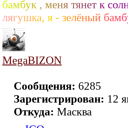
б
а
м
б
у
к
,
м
е
н
я
т
я
н
е
т
к
с
о
л
л
я
г
у
ш
к
а
,
я
-
з
е
л
ё
н
ы
й
б
а
м
б
MegaBIZON
Сообщения:
6285
Зарегистрирован:
12 я
Откуда:
Масква