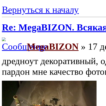
Вернуться к началу
Re: MegaBIZON. Всяка
MegaBIZON
» 17 д
дредноут декоративный, о
пардон мне качество фоток