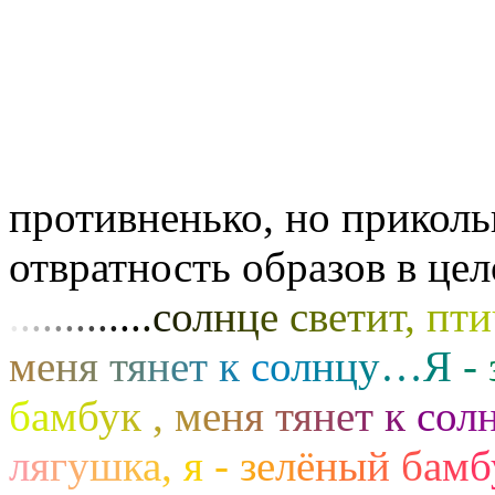
противненько, но приколь
отвратность образов в це
.
.
.
.
.
.
.
.
.
.
.
.
.
с
о
л
н
ц
е
с
в
е
т
и
т
,
п
т
и
м
е
н
я
т
я
н
е
т
к
с
о
л
н
ц
у
…
Я
-
б
а
м
б
у
к
,
м
е
н
я
т
я
н
е
т
к
с
о
л
л
я
г
у
ш
к
а
,
я
-
з
е
л
ё
н
ы
й
б
а
м
б