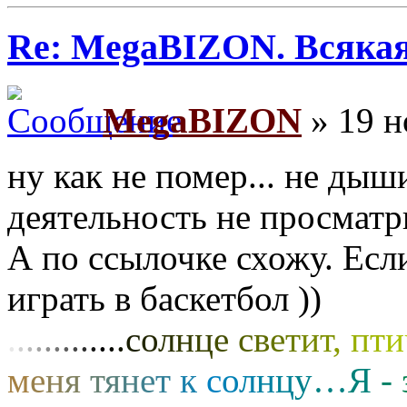
Re: MegaBIZON. Всяка
MegaBIZON
» 19 н
ну как не помер... не дыши
деятельность не просмат
А по ссылочке схожу. Если
играть в баскетбол ))
.
.
.
.
.
.
.
.
.
.
.
.
.
с
о
л
н
ц
е
с
в
е
т
и
т
,
п
т
и
м
е
н
я
т
я
н
е
т
к
с
о
л
н
ц
у
…
Я
-