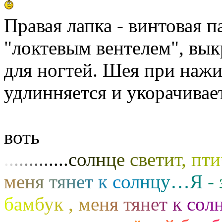
Правая лапка - винтовая п
"локтевым вентелем", вык
для ногтей. Шея при наж
удлинняется и укорачивае
воть
.
.
.
.
.
.
.
.
.
.
.
.
.
с
о
л
н
ц
е
с
в
е
т
и
т
,
п
т
и
м
е
н
я
т
я
н
е
т
к
с
о
л
н
ц
у
…
Я
-
б
а
м
б
у
к
,
м
е
н
я
т
я
н
е
т
к
с
о
л