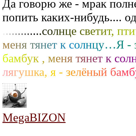
Да говорю же - мрак полн
попить каких-нибудь.... 
.
.
.
.
.
.
.
.
.
.
.
.
.
с
о
л
н
ц
е
с
в
е
т
и
т
,
п
т
и
м
е
н
я
т
я
н
е
т
к
с
о
л
н
ц
у
…
Я
-
б
а
м
б
у
к
,
м
е
н
я
т
я
н
е
т
к
с
о
л
л
я
г
у
ш
к
а
,
я
-
з
е
л
ё
н
ы
й
б
а
м
б
MegaBIZON