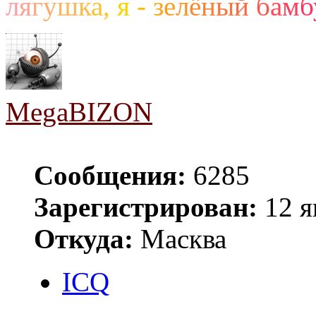
л
я
г
у
ш
к
а
,
я
-
з
е
л
ё
н
ы
й
б
а
м
б
MegaBIZON
Сообщения:
6285
Зарегистрирован:
12 я
Откуда:
Масква
ICQ