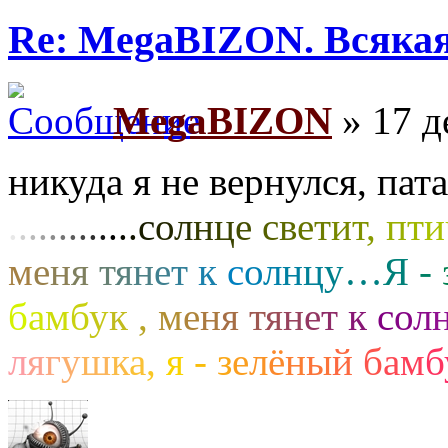
Re: MegaBIZON. Всяка
MegaBIZON
» 17 д
никуда я не вернулся, пат
.
.
.
.
.
.
.
.
.
.
.
.
.
с
о
л
н
ц
е
с
в
е
т
и
т
,
п
т
и
м
е
н
я
т
я
н
е
т
к
с
о
л
н
ц
у
…
Я
-
б
а
м
б
у
к
,
м
е
н
я
т
я
н
е
т
к
с
о
л
л
я
г
у
ш
к
а
,
я
-
з
е
л
ё
н
ы
й
б
а
м
б