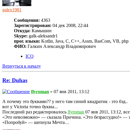
galex1981
Сообщения:
4363
Зарегистрирован:
04 дек 2008, 22:44
Откуда:
Камышин
Skype:
galk-aleksandr1
прог. языки:
Kotlin, Java, C, C++, Assm, BasCom, VB, php
ФИО:
Галкин Александр Владимирович
ICQ
Вернуться к началу
Re: Duhas
flyroman
» 07 янв 2011, 13:12
А почему это буквами?? у него там синий квадратик - это бэд..
вот у Victoria точно буквы...
Последний раз редактировалось
flyroman
07 янв 2011, 13:12, вс
«Это невозможно» — сказала Причина. «Это безрассудно!» — з
«Попробуй» — шепнула Мечта…