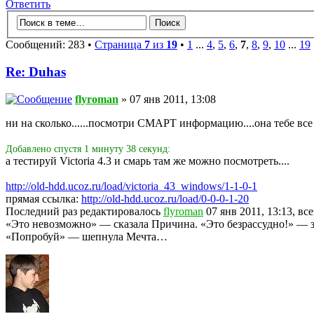
Ответить
Сообщений: 283 •
Страница
7
из
19
•
1
...
4
,
5
,
6
,
7
,
8
,
9
,
10
...
19
Re: Duhas
flyroman
» 07 янв 2011, 13:08
ни на сколько......посмотри СМАРТ информацию....она тебе все 
Добавлено спустя 1 минуту 38 секунд:
а тестируй Victoria 4.3 и смарь там же можно посмотреть....
http://old-hdd.ucoz.ru/load/victoria_43_windows/1-1-0-1
прямая ссылка:
http://old-hdd.ucoz.ru/load/0-0-0-1-20
Последний раз редактировалось
flyroman
07 янв 2011, 13:13, вс
«Это невозможно» — сказала Причина. «Это безрассудно!» — з
«Попробуй» — шепнула Мечта…