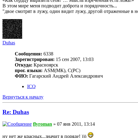
«Как сердцу выразить себя? … Мысль изреченная есть ложь!»
В этом мире меня подводит доброта и порядочность...
"двое смотрят в лужу, один видит лужу, другой отраженные в н
Duhas
Сообщения:
6338
Зарегистрирован:
15 сен 2007, 13:03
Откуда:
Красноярск
прог. языки:
ASM(МК), C(PC)
ФИО:
Гагарский Андрей Александрович
ICQ
Вернуться к началу
Re: Duhas
flyroman
» 07 янв 2011, 13:14
ну нет же красных...значит в поряде! )))