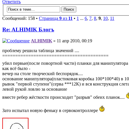
Ответить
Сообщений: 158 •
Страница
9
из
11
•
1
...
6
,
7
,
8
,
9
,
10
,
11
Re: ALHIMIK Блогъ
ALHIMIK
» 11 апр 2010, 00:19
проблему решила таблица значений ....
=========================================
убил первые(после повортной части) планки для манипулятор
как всё было -
вечер на столе творческий беспорядок....
основание манипулятора(пластиковая коробка 100*100*40) в 10 с
рывок "первой ступени"(серва ***12К) и вся конструкция слетае
левой рукой ловлю за основание
вместе ребер жёсткости происходит "разрыв" обеих планок....
Зато испытал новую феньку в сервоконтроллере