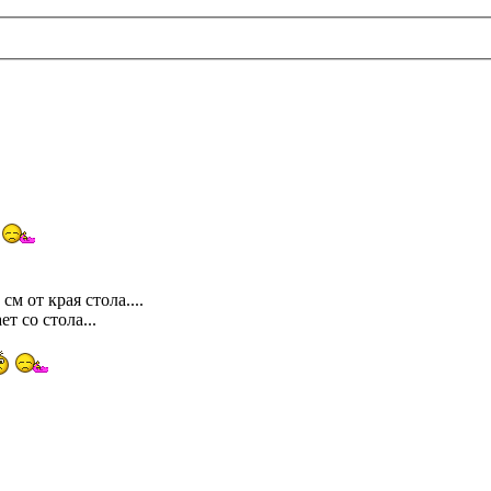
а
м от края стола....
т со стола...