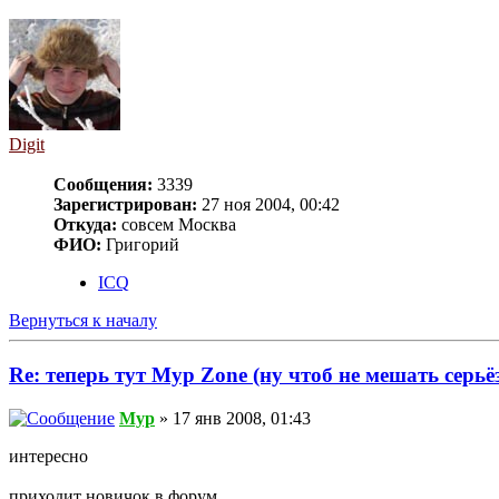
Digit
Сообщения:
3339
Зарегистрирован:
27 ноя 2004, 00:42
Откуда:
совсем Москва
ФИО:
Григорий
ICQ
Вернуться к началу
Re: теперь тут Myp Zone (ну чтоб не мешать серь
Myp
» 17 янв 2008, 01:43
интересно
приходит новичок в форум