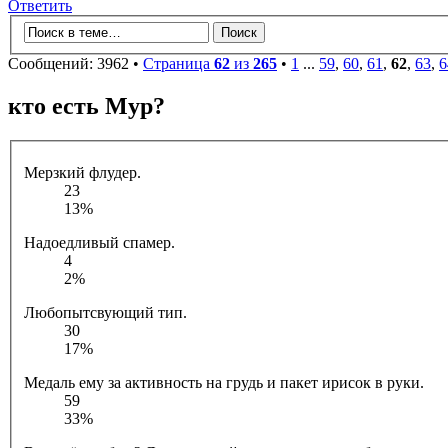
Ответить
Сообщений: 3962 •
Страница
62
из
265
•
1
...
59
,
60
,
61
,
62
,
63
,
6
кто есть Мур?
Мерзкий флудер.
23
13%
Надоедливый спамер.
4
2%
Любопытсвующий тип.
30
17%
Медаль ему за активность на грудь и пакет ирисок в руки.
59
33%