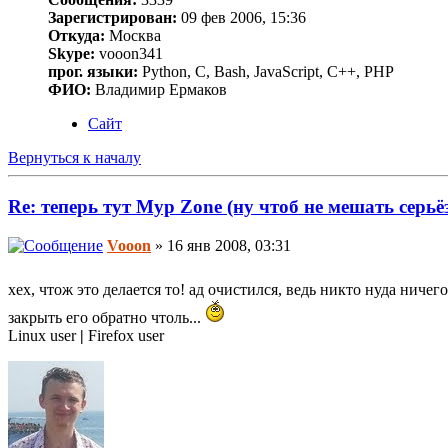
Зарегистрирован:
09 фев 2006, 15:36
Откуда:
Москва
Skype:
vooon341
прог. языки:
Python, C, Bash, JavaScript, C++, PHP
ФИО:
Владимир Ермаков
Сайт
Вернуться к началу
Re: теперь тут Myp Zone (ну чтоб не мешать серь
Vooon
» 16 янв 2008, 03:31
хех, чтож это делается то! ад очистился, ведь никто нуда ничег
закрыть его обратно чтоль...
Linux user
|
Firefox user