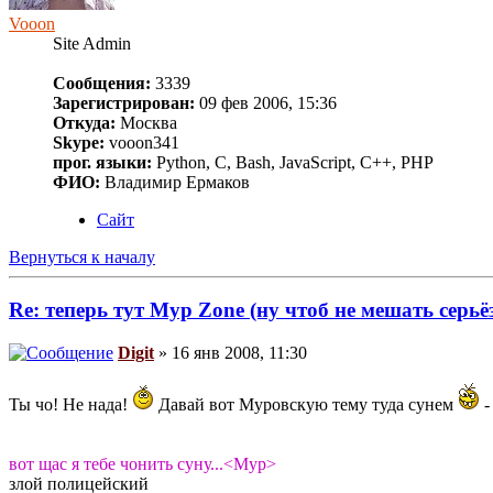
Vooon
Site Admin
Сообщения:
3339
Зарегистрирован:
09 фев 2006, 15:36
Откуда:
Москва
Skype:
vooon341
прог. языки:
Python, C, Bash, JavaScript, C++, PHP
ФИО:
Владимир Ермаков
Сайт
Вернуться к началу
Re: теперь тут Myp Zone (ну чтоб не мешать серь
Digit
» 16 янв 2008, 11:30
Ты чо! Не нада!
Давай вот Муровскую тему туда сунем
-
вот щас я тебе чонить суну...<Myp>
злой полицейский