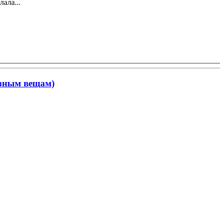
ала...
ёзным вещам)