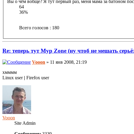
Вы о чём вобще? Я тут первый раз, меня мама за батоном посл
64
36%
Всего голосов : 180
Re: теперь тут Myp Zone (ну чтоб не мешать серь
Vooon
» 11 янв 2008, 21:19
хмммм
Linux user
|
Firefox user
Vooon
Site Admin
Сообщения:
3339