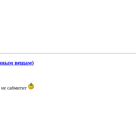
ёзным вещам)
о не сабмитит