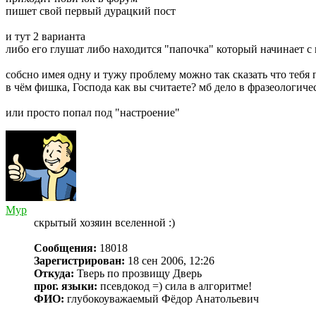
пишет свой первый дурацкий пост
и тут 2 варианта
либо его глушат либо находится "папочка" который начинает с
собсно имея одну и тужу проблему можно так сказать что теб
в чём фишка, Господа как вы считаете? мб дело в фразеологиче
или просто попал под "настроение"
Myp
скрытый хозяин вселенной :)
Сообщения:
18018
Зарегистрирован:
18 сен 2006, 12:26
Откуда:
Тверь по прозвищу Дверь
прог. языки:
псевдокод =) сила в алгоритме!
ФИО:
глубокоуважаемый Фёдор Анатольевич