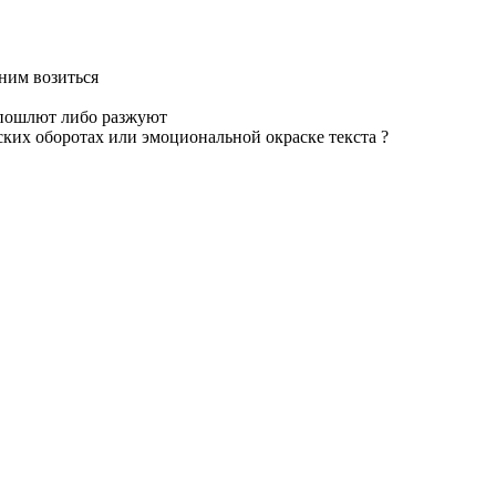
 ним возиться
я пошлют либо разжуют
ских оборотах или эмоциональной окраске текста ?