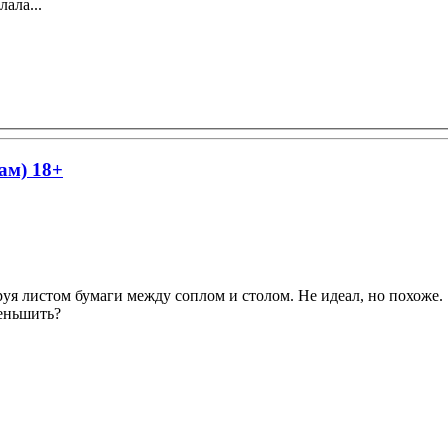
ала...
ам) 18+
уя листом бумаги между соплом и столом. Не идеал, но похоже.
ньшить?