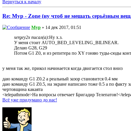
Вернуться к началу
Re: Myp - Zone (ну чтоб не мешать серьёзным вещ
Myp
» 14 дек 2017, 01:51
sergey2x писал(а):
Ну х.з.
У меня стоит AUTO_BED_LEVELING_BILINEAR.
Делаю G28, G29
Потом G1 Z0, и из репитера по XY гоняю туды-сюды конт
у меня так же, прикол начинается когда двигается стол вниз
даю команду G1 Z0.2 а реальный зазор становится 0.4 мм
даю команду G1 Z0.5, на экране написано тоже 0.5 а по факту з
чертовщина какаята
<telepathmode>На вопросы отвечает Бригадир Телепатов!</tele
Всё уже придумано до нас!