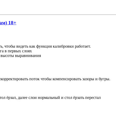
ам) 18+
ть, чтобы видеть как функция калибровки работает.
га в первых слоях
ом высоты выравнивания
скорректировать поток чтобы компенсировать зазоры и бугры.
ол ёрзал, далее слои нормальный и стол ёрзать перестал