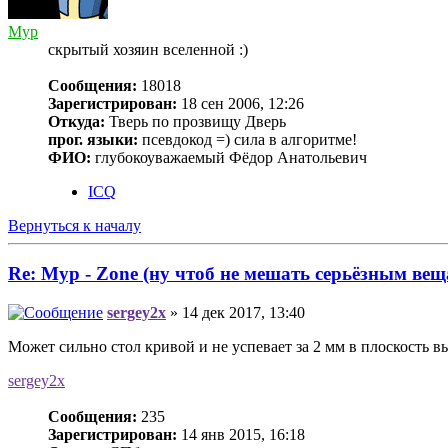
Myp
скрытый хозяин вселенной :)
Сообщения:
18018
Зарегистрирован:
18 сен 2006, 12:26
Откуда:
Тверь по прозвищу Дверь
прог. языки:
псевдокод =) сила в алгоритме!
ФИО:
глубокоуважаемый Фёдор Анатольевич
ICQ
Вернуться к началу
Re: Myp - Zone (ну чтоб не мешать серьёзным вещ
sergey2x
» 14 дек 2017, 13:40
Может сильно стол кривой и не успевает за 2 мм в плоскость 
sergey2x
Сообщения:
235
Зарегистрирован:
14 янв 2015, 16:18