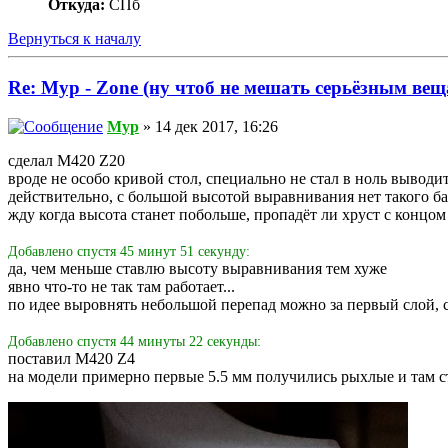
Откуда:
СПб
Вернуться к началу
Re: Myp - Zone (ну чтоб не мешать серьёзным вещ
Myp
» 14 дек 2017, 16:26
сделал M420 Z20
вроде не особо кривой стол, специально не стал в ноль выводи
действительно, с большой высотой выравнивания нет такого ба
жду когда высота станет побольше, пропадёт ли хруст с конц
Добавлено спустя 45 минут 51 секунду:
да, чем меньше ставлю высоту выравнивания тем хуже
явно что-то не так там работает...
по идее выровнять небольшой перепад можно за первый слой, 
Добавлено спустя 44 минуты 22 секунды:
поставил M420 Z4
на модели примерно первые 5.5 мм получились рыхлые и там ст