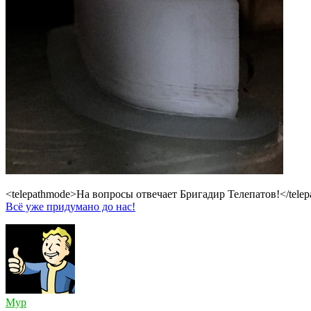
<telepathmode>На вопросы отвечает Бригадир Телепатов!</tele
Всё уже придумано до нас!
Myp