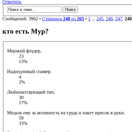
Ответить
Сообщений: 3962 •
Страница
248
из
265
•
1
...
245
,
246
,
247
,
248
кто есть Мур?
Мерзкий флудер.
23
13%
Надоедливый спамер.
4
2%
Любопытсвующий тип.
30
17%
Медаль ему за активность на грудь и пакет ирисок в руки.
59
33%