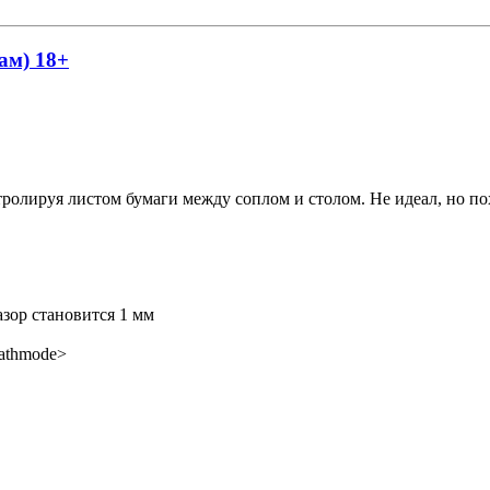
ам) 18+
ролируя листом бумаги между соплом и столом. Не идеал, но по
азор становится 1 мм
pathmode>