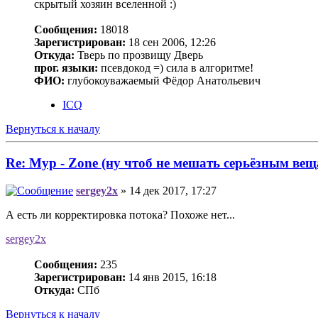
скрытый хозяин вселенной :)
Сообщения:
18018
Зарегистрирован:
18 сен 2006, 12:26
Откуда:
Тверь по прозвищу Дверь
прог. языки:
псевдокод =) сила в алгоритме!
ФИО:
глубокоуважаемый Фёдор Анатольевич
ICQ
Вернуться к началу
Re: Myp - Zone (ну чтоб не мешать серьёзным вещ
sergey2x
» 14 дек 2017, 17:27
А есть ли корректировка потока? Похоже нет...
sergey2x
Сообщения:
235
Зарегистрирован:
14 янв 2015, 16:18
Откуда:
СПб
Вернуться к началу