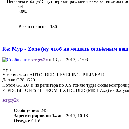
Вы о чём вобще? Я тут первый раз, меня мама за батоном посл
64
36%
Всего голосов : 180
Re: Myp - Zone (ну чтоб не мешать серьёзным вещ
sergey2x
» 13 дек 2017, 21:08
Ну х.з.
У меня стоит AUTO_BED_LEVELING_BILINEAR.
Делаю G28, G29
Потом G1 Z0, и из репитера по XY гоняю туды-сюды контролир
Z_PROBE_OFFSET_FROM_EXTRUDER (M851 Zxx) на 0.2 уме
sergey2x
Сообщения:
235
Зарегистрирован:
14 янв 2015, 16:18
Откуда:
СПб