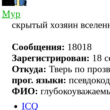
Myp
скрытый хозяин вселенн
Сообщения:
18018
Зарегистрирован:
18 с
Откуда:
Тверь по проз
прог. языки:
псевдокод 
ФИО:
глубокоуважаем
ICQ