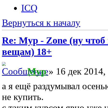
ICQ
Вернуться к началу
Re: Myp - Zone (ну что
вещам) 18+
Myp
» 16 дек 2014,
а я ещё раздумывал осень
не купить.
с таким курсом явно уже 