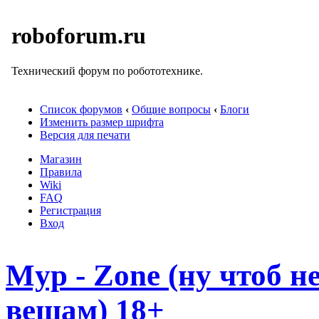
roboforum.ru
Технический форум по робототехнике.
Список форумов
‹
Общие вопросы
‹
Блоги
Изменить размер шрифта
Версия для печати
Магазин
Правила
Wiki
FAQ
Регистрация
Вход
Myp - Zone (ну чтоб 
вещам) 18+