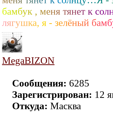
б
а
м
б
у
к
,
м
е
н
я
т
я
н
е
т
к
с
о
л
л
я
г
у
ш
к
а
,
я
-
з
е
л
ё
н
ы
й
б
а
м
б
MegaBIZON
Сообщения:
6285
Зарегистрирован:
12 я
Откуда:
Масква