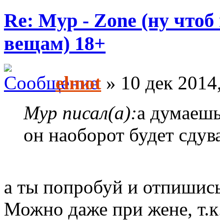
Re: Myp - Zone (ну что
вещам) 18+
elmot
» 10 дек 2014
Myp писал(а):
а думаешь
он наоборот будет сдува
а ты попробуй и отпишись
Можно даже при жене, т.к