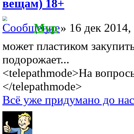
вещам) 18+
Myp
» 16 дек 2014,
может пластиком закупитьс
подорожает...
<telepathmode>На вопросы
</telepathmode>
Всё уже придумано до нас