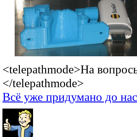
<telepathmode>На вопросы
</telepathmode>
Всё уже придумано до нас