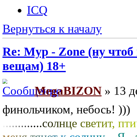
ICQ
Вернуться к началу
Re: Myp - Zone (ну что
вещам) 18+
MegaBIZON
» 13 д
финольчиком, небось! )))
.
.
.
.
.
.
.
.
.
.
.
.
.
с
о
л
н
ц
е
с
в
е
т
и
т
,
п
т
и
м
е
н
я
т
я
н
е
т
к
с
о
л
н
ц
у
…
Я
-