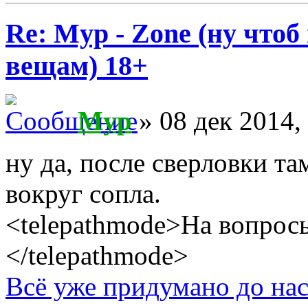
Re: Myp - Zone (ну что
вещам) 18+
Myp
» 08 дек 2014,
ну да, после сверловки та
вокруг сопла.
<telepathmode>На вопросы
</telepathmode>
Всё уже придумано до нас