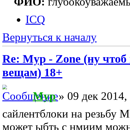
ФИО:
глубокоуважаем
ICQ
Вернуться к началу
Re: Myp - Zone (ну что
вещам) 18+
Myp
» 09 дек 2014,
сайлентблоки на резьбу М
может ыбть с нмиим можно