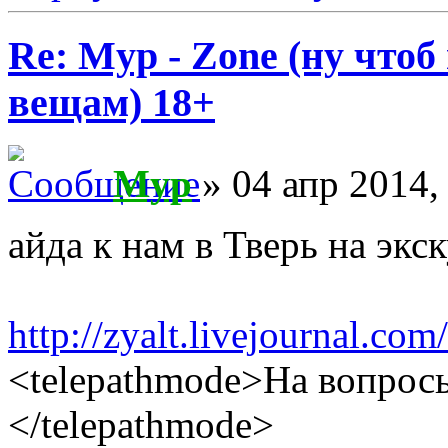
Re: Myp - Zone (ну что
вещам) 18+
Myp
» 04 апр 2014,
айда к нам в Тверь на экс
http://zyalt.livejournal.co
<telepathmode>На вопросы
</telepathmode>