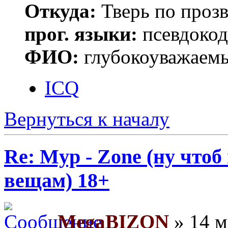
Откуда:
Тверь по проз
прог. языки:
псевдокод 
ФИО:
глубокоуважаем
ICQ
Вернуться к началу
Re: Myp - Zone (ну что
вещам) 18+
MegaBIZON
» 14 м