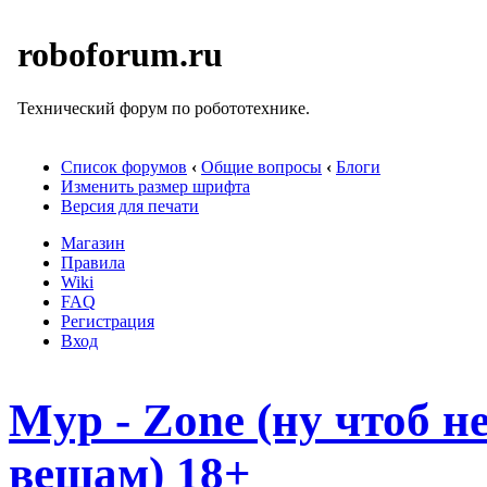
roboforum.ru
Технический форум по робототехнике.
Список форумов
‹
Общие вопросы
‹
Блоги
Изменить размер шрифта
Версия для печати
Магазин
Правила
Wiki
FAQ
Регистрация
Вход
Myp - Zone (ну чтоб 
вещам) 18+