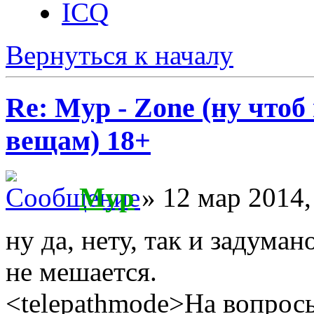
ICQ
Вернуться к началу
Re: Myp - Zone (ну что
вещам) 18+
Myp
» 12 мар 2014,
ну да, нету, так и задума
не мешается.
<telepathmode>На вопросы