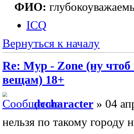
ФИО:
глубокоуважаем
ICQ
Вернуться к началу
Re: Myp - Zone (ну что
вещам) 18+
dccharacter
» 04 ап
нельзя по такому городу 