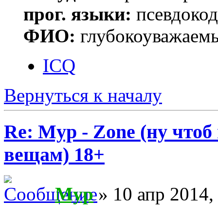
прог. языки:
псевдокод 
ФИО:
глубокоуважаем
ICQ
Вернуться к началу
Re: Myp - Zone (ну что
вещам) 18+
Myp
» 10 апр 2014,