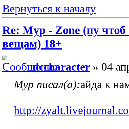
Вернуться к началу
Re: Myp - Zone (ну что
вещам) 18+
dccharacter
» 04 ап
Myp писал(а):
айда к на
http://zyalt.livejournal