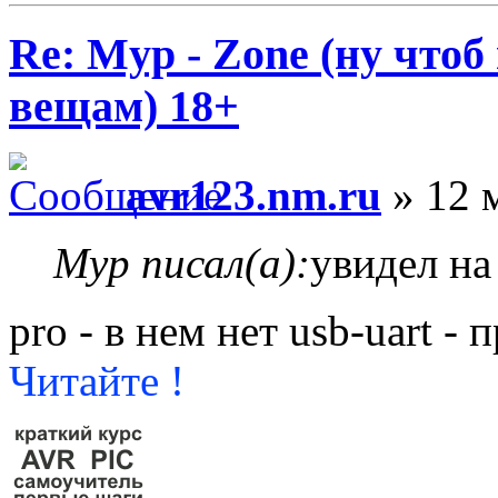
Re: Myp - Zone (ну что
вещам) 18+
avr123.nm.ru
» 12 
Myp писал(а):
увидел н
pro - в нем нет usb-uart - 
Читайте !