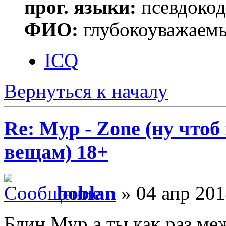
прог. языки:
псевдокод 
ФИО:
глубокоуважаем
ICQ
Вернуться к началу
Re: Myp - Zone (ну что
вещам) 18+
boblan
» 04 апр 201
Блин Мур а ты как раз ме