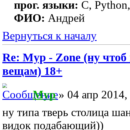
прог. языки:
C, Python,
ФИО:
Андрей
Вернуться к началу
Re: Myp - Zone (ну что
вещам) 18+
Myp
» 04 апр 2014,
ну типа тверь столица ша
видок подабающий))