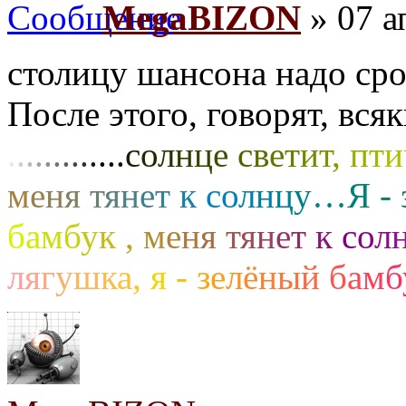
MegaBIZON
» 07 а
столицу шансона надо сро
После этого, говорят, вся
.
.
.
.
.
.
.
.
.
.
.
.
.
с
о
л
н
ц
е
с
в
е
т
и
т
,
п
т
и
м
е
н
я
т
я
н
е
т
к
с
о
л
н
ц
у
…
Я
-
б
а
м
б
у
к
,
м
е
н
я
т
я
н
е
т
к
с
о
л
л
я
г
у
ш
к
а
,
я
-
з
е
л
ё
н
ы
й
б
а
м
б