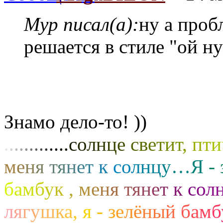
Myp писал(а):
ну а проб
решается в стиле "ой ну
Знамо дело-то! ))
.
.
.
.
.
.
.
.
.
.
.
.
.
с
о
л
н
ц
е
с
в
е
т
и
т
,
п
т
и
м
е
н
я
т
я
н
е
т
к
с
о
л
н
ц
у
…
Я
-
б
а
м
б
у
к
,
м
е
н
я
т
я
н
е
т
к
с
о
л
л
я
г
у
ш
к
а
,
я
-
з
е
л
ё
н
ы
й
б
а
м
б